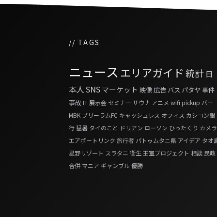
// TAGS
ニュース
エリアガイド
統計
日
本人
SNS
マーケット
映像
広告
バス
パタヤ
事件
事故
IT
展示会
セミナー
サウナ
アニメ
wifi
pickup
バー
MBK
ブリーラムFC
キャッシュレス
オフィス
カシコン銀
行
猛暑
タイのこと
ドリアン
ローソン
ひったくり
カメラ
エアポートリンク
旅行者
パトゥムタニ県
アイデア
タオ
星野リゾート
スラタニ
衛生
王室プロジェクト
相談
民政
合併
マニア
ギャンブル
優勝