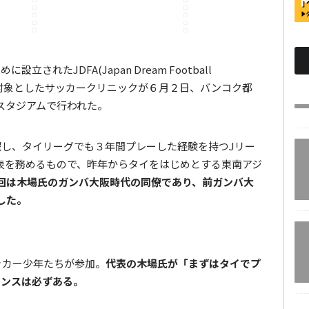
れたJDFA(Japan Dream Football
学生を対象としたサッカークリニックが６月２日、バンコク都
スタジアムで行われた。
躍し、タイリーグでも３年間プレーした経験を持つJリー
表を務めるもので、昨年からタイをはじめとする東南アジ
回は木場氏のガンバ大阪時代の同僚であり、前ガンバ大
した。
ッカー少年たちが参加。
代表の木場氏が「まずはタイでプ
ャンスは必ずある。