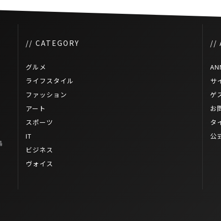
// CATEGORY
//
グルメ
AN
ライフスタイル
サ
ファッション
ゲ
アート
お
スポーツ
タ
IT
公
島
ビジネス
ヴォイス