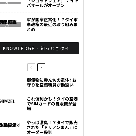
「ジョッドフェア」 ナイト
バザールがオープン
軍が国家正常化！？タイ軍
事政権の最近の取り組みま
とめ
KNOWLEDGE - 知っときタイ
郵便物に赤ん坊の遺体? お
守りを空港職員が勘違い
これ便利かも！タイの空港
でSIMカードの自販機が登
場
やっぱ激臭！？タイで販売
された「ドリアンまん」に
オーダー殺到