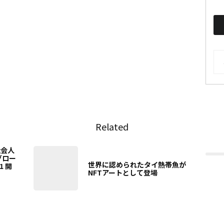
AR
Related
社会人
グロー
世界に認められたタイ熱帯魚が
1 開
NFTアートとして登場