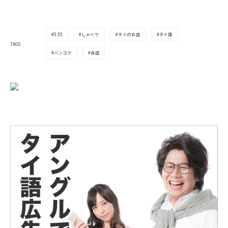
5.55
しゃべり
タイのお話
タイ語
TAGS
バンコク
会話