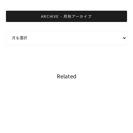
ARCHIVE - 月別アーカイブ
ARCHIVE - 月別アーカイブ
Related
日本の実業家もべた褒めするバンコクの価値
2018年の渡航先都市ランキングでバンコクが1
位獲得