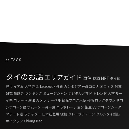
タイはやっぱり都心ファースト？
// TAGS
タイのお話
エリアガイド
事件
お酒
MRT
タイ観
光
サイアム
大学
料金
facebook
外食
カンボジア
wifi
コロナ
オフィス
対策
研究
商談会
ランキング
ミュージシャン
デジタルノマド
トレンド
人材
ルー
イ県
コラート
違法
カメラ
レーベル
観光ブログ大使
芸術
ロックダウン
サコ
ンナコーン県
サムーン
一帯一路
コラボレーション
衛生
EV
ナコーンシータ
マラート県
ラチャダー
日本初登場
緩和
タレーブアデーン
クルンタイ銀行
ホイクワン
Chiang Dao