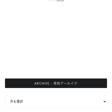
第114回 2016年新年のご挨拶
タイで軍事用に開発された自転車型のドローン
バンコクで日本人のバンド活動を支えるいぶし
銀と呼ばれる男
ARCHIVE - 月別アーカイブ
ARCHIVE - 月別アーカイブ