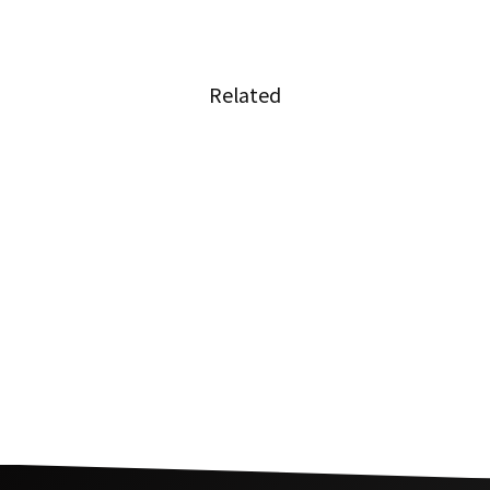
Related
多くのタイ人が大麻に対してオープンに
タイの経済危機は衆議院の解散につながる可能
性がある
幸福のためにタイの消費行動が活発化