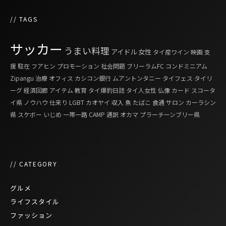
// TAGS
サッカー
うまい料理
アイドル
女性
タイ産ワイン
映画
支
援
駐在
フアヒン
プロモーション
社会問題
ブリーラムFC
コンドミニアム
Zipangu
治療
オフィス
カシコン銀行
ムアントンタニー
タイフェス
タイリ
ーグ
経済回廊
アイテム
教育
タイ爆釣日誌
タイ人女性
仏像
カード
スコータ
イ県
ノウハウ
仕来り
LGBT
カオヤイ
収入
魚
たばこ
食通
サロン
カーラシン
県
スケボー
いじめ
一帯一路
CAMP
通訳
オカマ
プラーチーンブリー県
// CATEGORY
グルメ
ライフスタイル
ファッション