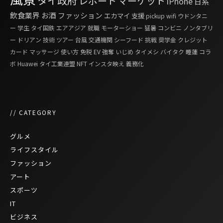
レポート
マーケット
iPhone
日系
飲食業界
お酒
ファッション
エカマイ
支援
pickup
wifi
ウドンタニ
ー
学生
タイ国鉄
エアアジア
就職
モーターショー
猛暑
コンビニ
ノンタブリ
ー
ドリアン
技術
ツアー
台風
交通機関
シーフード
挑戦
奨学金
クレジット
カード
マッサージ
使い方
免税
EV
強奪
いじめ
タイメシ
バイタク
睡蓮
コラ
ボ
Huawei
タイ工業連盟
NFT
インスタ映え
義務化
// CATEGORY
グルメ
ライフスタイル
ファッション
アート
スポーツ
IT
ビジネス