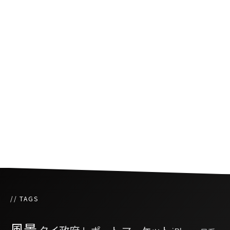
大麻使用の規制を強化
タイ保健相、政府が新型コロナの治療費を負担
しない考えを主張
タイの警察官が家で大麻を育てていた女性を逮
捕し懲戒処分に
// TAGS
風景
タイ政府