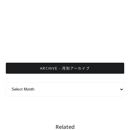
タイで販売のヤクルト、3月16日から5B→7Bに
値上げ
バンコクBAR巡り「異国情緒漂うアヘン戦争
BAR」
ARCHIVE - 月別アーカイブ
ARCHIVE - 月別アーカイブ
Related