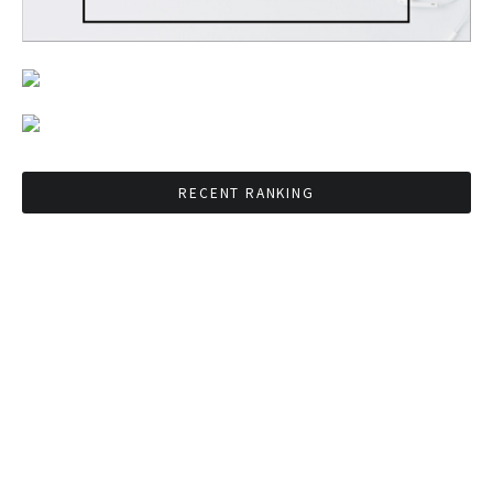
RECENT RANKING
BMAが新年のイベントに向けてルールを発行
タイ観光庁が経済促進に向けインフルエンサー
と連携
Googleタイ検索ワードTOP10を発表 第1位は