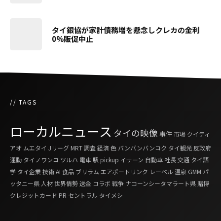
タイ銀協が家計債務増を懸念しクレカの金利
0%販促中止
// TAGS
ローカルニュース
タイの映像
事件
市場
クイティ
アオ
ムエタイ
Jリーグ
MRT
調査
経済
色
バンバンバンコク
タイ観光
反政府
運動
タイノワンコ
ツルハ
電車
駅
pickup
イサーン
自動車
社長
交通
タイ語
学
タイ企業
技術
AI
食品
ブリラム
エアポートリンク
レーベル
温泉
GMM
パ
ッタニー県
人材
世界情勢
送金
コラボ
戦争
ナコーンシータマラート県
賭博
クレジットカード
PR
セントラル
タイメシ