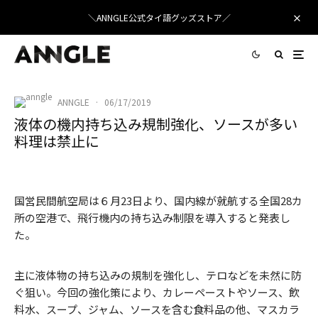
＼ANNGLE公式タイ語グッズストア／
ANNGLE
·
06/17/2019
液体の機内持ち込み規制強化、ソースが多い
料理は禁止に
RyanMcGuire
/ Pixabay
国営民間航空局は６月23日より、国内線が就航する全国28カ
所の空港で、飛行機内の持ち込み制限を導入すると発表し
た。
主に液体物の持ち込みの規制を強化し、テロなどを未然に防
ぐ狙い。今回の強化策により、カレーペーストやソース、飲
料水、スープ、ジャム、ソースを含む食料品の他、マスカラ