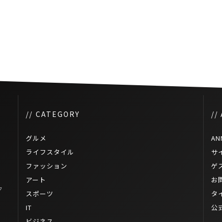
位にな
タイでiPhoneを狙ったスパムメ
ール拡大中
// CATEGORY
//
グルメ
AN
ライフスタイル
サ
ファッション
ゲ
アート
お
ク
スポーツ
タ
IT
公
ェ
ビジネス