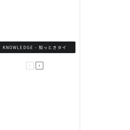
軍が国家正常化！？タイ軍
事政権の最近の取り組みま
とめ
KNOWLEDGE - 知っときタイ
タイのドンムアン空港内に
奇跡のコワーキングスペー
ス誕生
タイ式空中灯篭流し”コム
ロイ”の着火から打ち上げ
まで