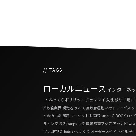
一夜にしてタイが世界一
ったゲーム「POPCAT」
// TAGS
ローカルニュース
インターネッ
ト
ふっくらボリサット
チェンマイ
女性
銀行
市場
日
系飲食業界
観光地
ラオス
反政府運動
ネットサービス
タ
イの怖い話
報道
プーケット
映画館
smart G-BOOK
ロイ
ラトン
交通
Zipangu
お得情報
東南アジア
アセナビ
コス
プレ
JETRO
動向
ひったくり
オーダーメイド
ネイル
チ