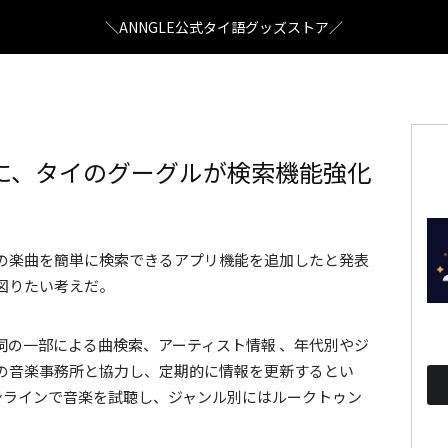
＼ANNGLE公式タイ語グッズストア／
に、タイのグーグルが検索機能強化
jay88ld0
/ Pixabay
の楽曲を簡単に検索できるアプリ機能を追加したと発表
図りたい考えだ。
詞の一部による曲検索、アーティスト情報 、年代別やジ
の音楽事務所と協力し、定期的に情報を更新するとい
オンラインで音楽を試聴し、ジャンル別にはルークトゥン