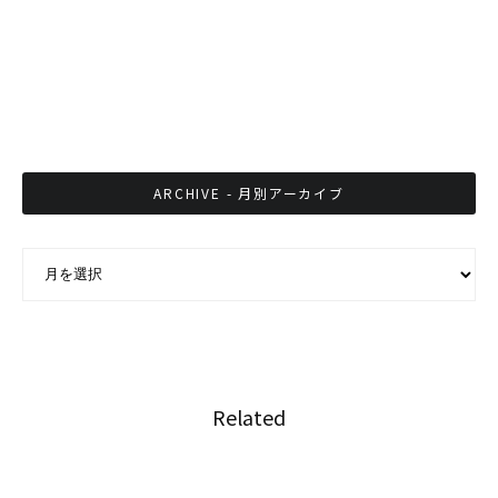
吹いた“サムライ旋風”
タイ求人大手が職種別に算出、IT企業や医療関
連は高所得
ARCHIVE - 月別アーカイブ
ARCHIVE - 月別アーカイブ
Related
ラビットカードが更に普及、バンコクの路線バ