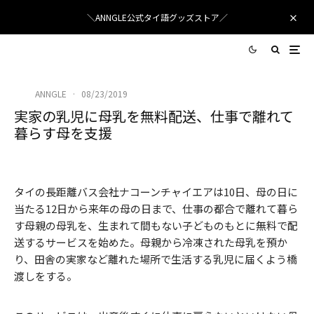
＼ANNGLE公式タイ語グッズストア／
ANNGLE
·
08/23/2019
実家の乳児に母乳を無料配送、仕事で離れて
暮らす母を支援
Photo by posttoday
タイの長距離バス会社ナコーンチャイエアは10日、母の日に
当たる12日から来年の母の日まで、仕事の都合で離れて暮ら
す母親の母乳を、生まれて間もない子どものもとに無料で配
送するサービスを始めた。母親から冷凍された母乳を預か
り、田舎の実家など離れた場所で生活する乳児に届くよう橋
渡しをする。