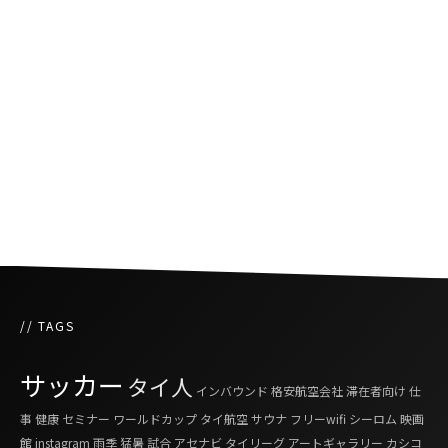
スでも利用可に
バンコクで環境に配慮した電気バス導入
渋滞中の空腹に耐え切れず、車掌がデリバリー
を注文
// TAGS
サッカー
タイ人
インバウンド
格安航空会社
滞在者向け
仕
事
健康
セミナー
ワールドカップ
タイ航空
サウナ
フリーwifi
シーロム
映画
館
instagram
雨季
猛暑
試合
アセナビ
タイリーグ
アートギャラリー
カシコ