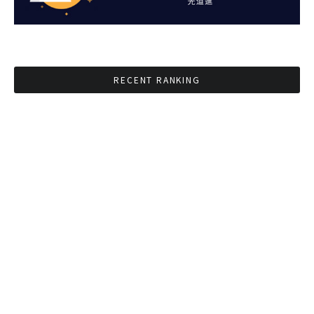
RECENT RANKING
BMAが新年のイベントに向けてルールを発行
タイ観光庁が経済促進に向けインフルエンサー
と連携
Googleタイ検索ワードTOP10を発表 第1位は
コロナ補助金政策