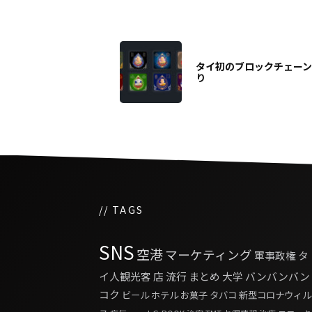
タイ初のブロックチェー
り
// TAGS
SNS
空港
マーケティング
軍事政権
タ
イ人観光客
店
流行
まとめ
大学
バンバンバン
コク
ビール
ホテル
お菓子
タバコ
新型コロナウィル