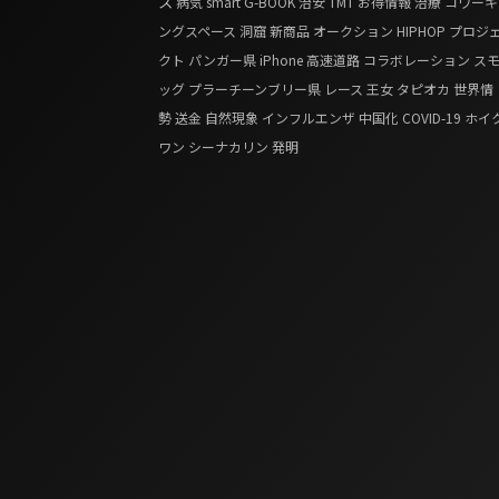
ス
病気
smart G-BOOK
治安
TMT
お得情報
治療
コワーキ
ングスペース
洞窟
新商品
オークション
HIPHOP
プロジ
クト
パンガー県
iPhone
高速道路
コラボレーション
ス
ッグ
プラーチーンブリー県
レース
王女
タピオカ
世界情
勢
送金
自然現象
インフルエンザ
中国化
COVID-19
ホイ
ワン
シーナカリン
発明