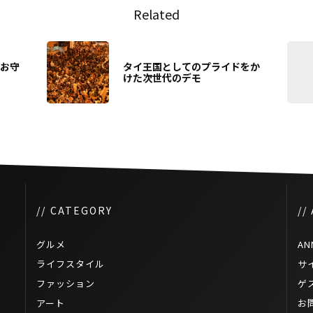
Related
ンお守
タイ王国としてのプライドをか
けた次世代のデモ
// CATEGORY
//
グルメ
AN
ライフスタイル
サ
ファッション
ゲ
アート
お