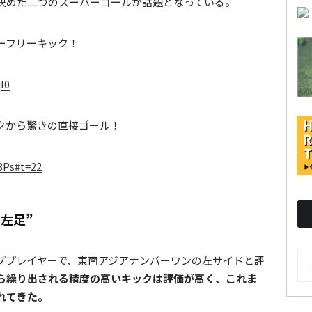
決めた二つのスーパーゴールが話題となっている。
ーフリーキック！
l0
クから驚きの直接ゴール！
3Ps#t=22
左足”
AR
ププレイヤーで、東南アジアナンバーワンの左サイドと評
ら繰り出される精度の高いキックは評価が高く、これま
れてきた。