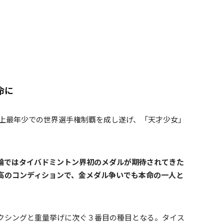
命に
で史上最年少での世界選手権制覇を成し遂げ、「天才少女」
輪ではタイバドミントン界初のメダルが期待されてきた
高のコンディションで、金メダル争いでも本命の一人と
クシングと重量挙げに次ぐ３番目の種目となる。タイス