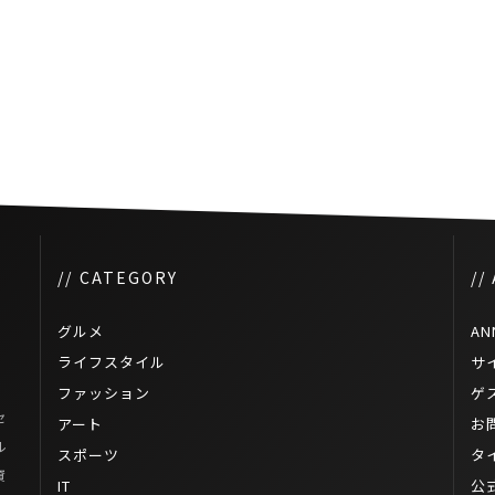
ロサ
19歳のタイ人女性がスヌーカー
の国際大会で初優勝
// CATEGORY
//
グルメ
AN
ライフスタイル
サ
ファッション
ゲ
セ
アート
お
ル
スポーツ
タ
資
IT
公