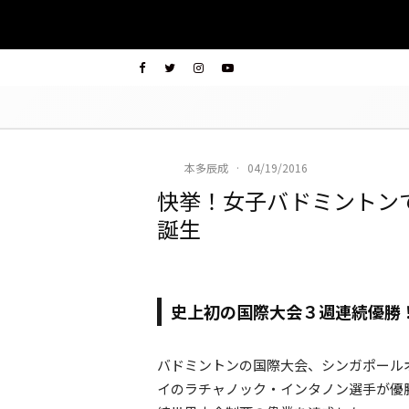
本多辰成
·
04/19/2016
快挙！女子バドミントン
誕生
史上初の国際大会３週連続優勝
バドミントンの国際大会、シンガポール
イのラチャノック・インタノン選手が優