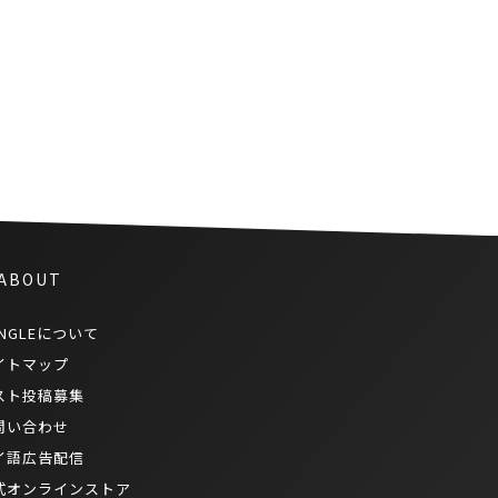
大型台風を心配する声、タイの
ツイッタートレンドで
#SaveJapanが１位に
 ABOUT
NGLEについて
イトマップ
スト投稿募集
問い合わせ
イ語広告配信
式オンラインストア