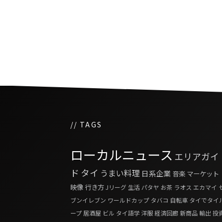
タイの現代アーティストが
ンゼルスで展示会
// TAGS
ローカルニュース
エリアガイ
ド
タイ
うまい料理
日系企業
音楽
マーケット
映像
行き方
Jリーグ
生活
パタヤ
お茶
ラオス
エカマイ
ブンイレブン
ワールドカップ
タバコ
自転車
タイでタイ
ープ
居酒屋
ビル
タイ語学
洋服
経済回廊
新商品
輸出
投