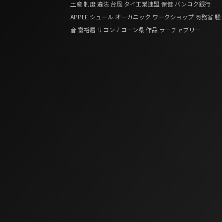
土産
制度
違法
台風
タイ工業連盟
保健
バンコク銀行
APPLE
シュール
オーガニック
ワークショップ
商務省
騒
音
富裕層
サコンナコーン県
作品
ラーチャブリー