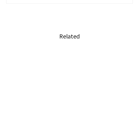
Related
コロナ時代を乗りこなすための曲〜ロックダウ
ン・ロッカーズ
Facebookがタイ政府への法的措置を検討
日本のイラストレーターとタイのシンガーソン
グライターの繋がり