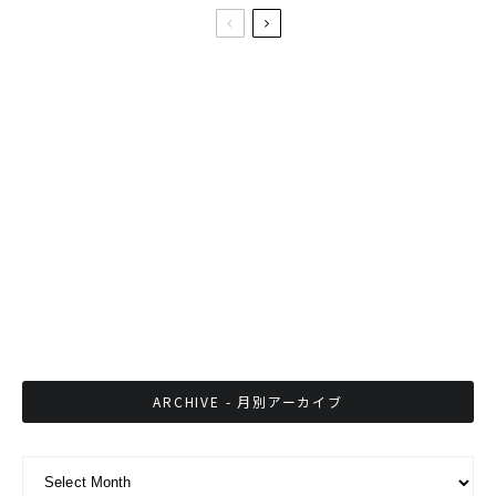
タイ スラータニー県観光収入の増加見込み
AECって言うけれど…金融機関の与信残高を見
る
バンコクで日本語が通じる歯医者さんまとめ
ARCHIVE - 月別アーカイブ
ARCHIVE - 月別アーカイブ