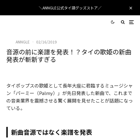
＼ANNGLE公式タイ語グッズストア／
ANNGLE
·
02/16/2019
音源の前に楽譜を発表！？タイの歌姫の新曲
発表が斬新すぎる
PALMY
タイポップスの歌姫として長年大座に君臨するミュージシャ
ン「パーミー（Palmy）」が先日発表した新曲で、これまで
の音楽業界を震撼させる驚く展開を見せたことが話題になっ
ている。
新曲音源ではなく楽譜を発表