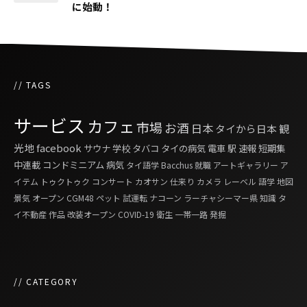
に始動！
// TAGS
サービス
カフェ
市場
お酒
日本
タイから日本
観
光地
facebook
サウナ
学校
タバコ
タイの病気
電車
駅
速報
短期集
中連載
コンドミニアム
病気
タイ語学
Bacchus
就職
アートギャラリー
ア
イテム
トゥクトゥク
コンサート
カオサン
仕来り
カメラ
レーベル
語学
地図
景気
オープン
CGM48
ペット
試運転
ナコーン ラーチャシーマー県
知識
タ
イ不動産
作品
改装オープン
COVID-19
衛生
一帯一路
発掘
// CATEGORY