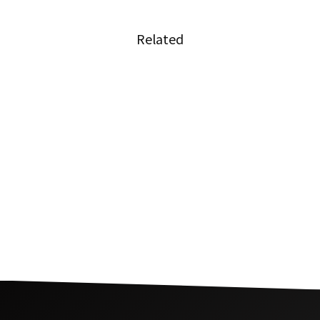
Related
汁麺を鉄板焼きにして卵絡めたクェッティオガ
タローン
世界中の経営者と学生／社会人が繋がるイベン
ト 新春！グローバルビジネスサミットVol.1 開
催 (オンライン)
世界に認められたタイ熱帯魚がNFTアートとし
て登場