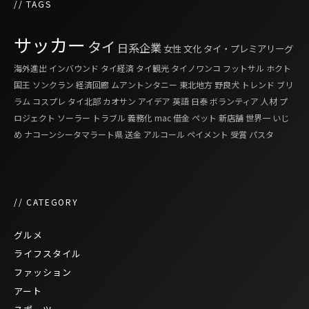
// TAGS
サッカー
タイ
日系企業
女性
文化
タイ・プレミアリーグ
海外進出
インバウンド
タイ経済
タイ観光
タイノワンコ
フットサル
ホクト
国王
ソンクラン
経済回廊
ムアントンタニー
東北地方
野良犬
トレンド
ブリ
ラム
コスプレ
タイ北部
カオサン
アイデア
英語
日泰
ボランティア
人材
プ
ロジェクト
ソーラー
トラブル
義務化
mac
借金
ペット
新店舗
世界一
いじ
め
ナコーンシータマラート県
送金
アルコール
ペイメント
受賞
パスタ
// CATEGORY
グルメ
ライフスタイル
ファッション
アート