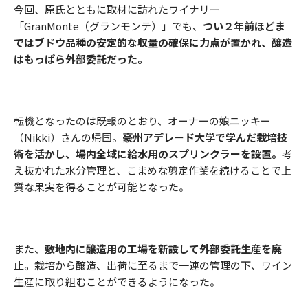
今回、原氏とともに取材に訪れたワイナリー
「GranMonte（グランモンテ）」でも、
つい２年前ほどま
ではブドウ品種の安定的な収量の確保に力点が置かれ、醸造
はもっぱら外部委託だった。
転機となったのは既報のとおり、オーナーの娘ニッキー
（Nikki）さんの帰国。
豪州アデレード大学で学んだ栽培技
術を活かし、場内全域に給水用のスプリンクラーを設置。
考
え抜かれた水分管理と、こまめな剪定作業を続けることで上
質な果実を得ることが可能となった。
また、
敷地内に醸造用の工場を新設して外部委託生産を廃
止。
栽培から醸造、出荷に至るまで一連の管理の下、ワイン
生産に取り組むことができるようになった。