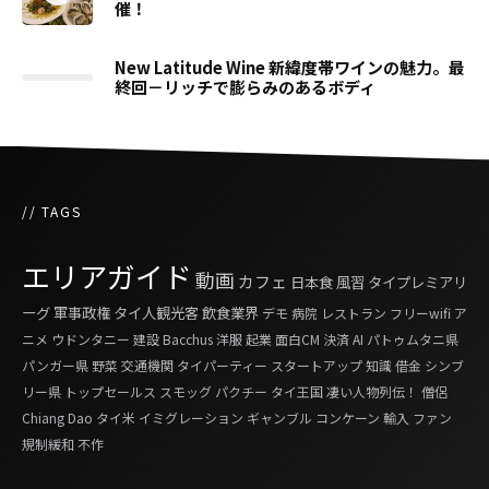
催！
New Latitude Wine 新緯度帯ワインの魅力。最
終回－リッチで膨らみのあるボディ
// TAGS
エリアガイド
動画
カフェ
日本食
風習
タイプレミアリ
ーグ
軍事政権
タイ人観光客
飲食業界
デモ
病院
レストラン
フリーwifi
ア
ニメ
ウドンタニー
建設
Bacchus
洋服
起業
面白CM
決済
AI
パトゥムタニ県
パンガー県
野菜
交通機関
タイパーティー
スタートアップ
知識
借金
シンブ
リー県
トップセールス
スモッグ
パクチー
タイ王国 凄い人物列伝！
僧侶
Chiang Dao
タイ米
イミグレーション
ギャンブル
コンケーン
輸入
ファン
規制緩和
不作