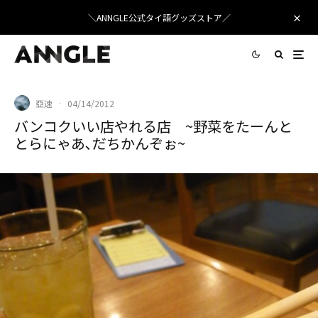
＼ANNGLE公式タイ語グッズストア／
亞速
·
04/14/2012
バンコクいい店やれる店 ~野菜をたーんと
とらにゃあ､だちかんぞぉ~