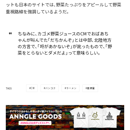
ットも日本のサイトでは､野菜たっぷりをアピールして野菜
重視路線を強調しているようだ｡
ちなみに､カゴメ野菜ジュースのCMでおばあち
ゃんが叫んでた｢だちかんぞ｣とは中部､北陸地方
の方言で､｢埒があかないぞ｣が訛ったもので､｢野
菜をとらないとダメだよ｣って意味らしい｡
CM
バンコク
ラーメン
居酒屋
TAGS