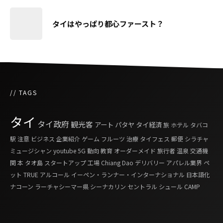
タイはやっぱり都心ファースト？
// TAGS
タイ
タイ政府
観光客
アート
パタヤ
タイ経済
旅
ホテル
タバコ
駅
注意
ビジネス
企業紹介
ゲーム
フルーツ
治療
タイフェス
郵便
シラチャ
ミュージシャン
youtube
5G
動向
教育
オーダーメイド
旅行者
温泉
交通機
関
本
タオ島
スタートアップ
工場
Chiang Dao
デリバリー
アパレル業界
ペ
ット
TRUE
アルコール
イーペン・ランナー・インターナショナル
日本語化
ナコーン ラーチャシーマー県
シーナカリン
セントラル
シュール
CAMP