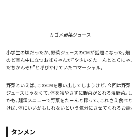
カゴメ野菜ジュース
小学生の頃だったか､野菜ジュースのCMが話題になった｡畑
のど真ん中に立つおばちゃんが”やさいをたーんととらにゃ､
だちかんぞ!!”と呼びかけていたコマーシャル｡
野菜といえば､このCMを思い出してしまうけど､今回は野菜
ジュースじゃなくて､体を冷やさずに野菜がとれる温野菜｡し
かも､麺類メニューで野菜をたーんと採って､これさえ食べと
けば､体にいいかもしれないという気分にさせてくれるお話｡
タンメン