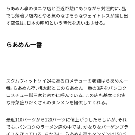
らあめん亭のタニヤ店と至近距離にありながら対照的に､昼
でも薄暗い店内とやる気のなさそうなウェイトレスが醸し出
す空気は､日本の昭和という時代を思い出させる｡
らあめん一番
スクムヴィットソイ24にあるロメチューの老舗はらあめん一
番｡らあめん亭､桃太郎とこのらあめん一番の3店をバンコク
ロメチュー御三家と密かに呼んでいる｡この店も基本に忠実
な野菜盛りだくさんのタンメンを提供してくれる｡
最近110バーツから120バーツに値上がりしたらしいが､それ
でも､バンコクのラーメン店の中では､かなりなバーゲンプラ
イスを守っている｡ちなみに､らあめん亭のタンメンは150バ