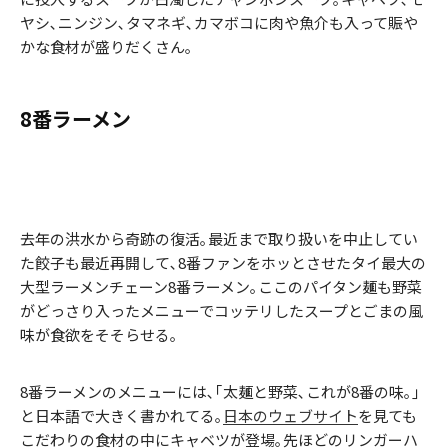
ヤシ､ニンジン､タマネギ､カマボコに肉や魚介も入って賑や
かな食材が盛りだくさん｡
8番ラーメン
去年の洪水から奇跡の復活｡最近まで取り扱いを中止してい
た餃子も最近再開して､8番ファンをホッとさせたタイ最大の
大型ラーメンチェーン8番ラーメン｡ここのパイタン麺も野菜
がどっさり入ったメニューでコッテリしたスープとごまの風
味が食欲をそそらせる｡
8番ラーメンのメニューには､｢太麺と野菜､これが8番の味｡｣
と日本語で大きく書かれてる｡
日本のウェブサイト
を見ても
こだわりの食材の中にキャベツが登場｡先ほどのリンガーハ