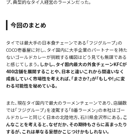
プ､典型的なタイ人経営のラーメンだった｡
今回のまとめ
タイでは最大手の日本食チェーンである｢フジグループ｣の
COCO壱番屋に対し､タイ国内に大手企業のパートナーを持た
ないゴールドカレーが挑戦する構図はどう見ても無謀である
と感じてしまう｡
しかし､タイ国内最大の外食チェーンKFCが
400店舗を展開することや､日本と違いこれから間違いなく
成長していく市場性を考えれば､｢まさか?｣が｢もしや!｣に変
わる可能性を秘めている｡
また､現在タイ国内で最大のラーメンチェーンであり､店舗数
では｢フジグループ｣を凌駕する｢8番ラーメン｣の本社はゴー
ルドカレーと同じく日本の北陸地方､石川県金沢市にある｡
こ
んなことを考えると､なぜだか､その期待もさらに高まったり
するが､これは単なる妄想かこじつけかもしれない｡