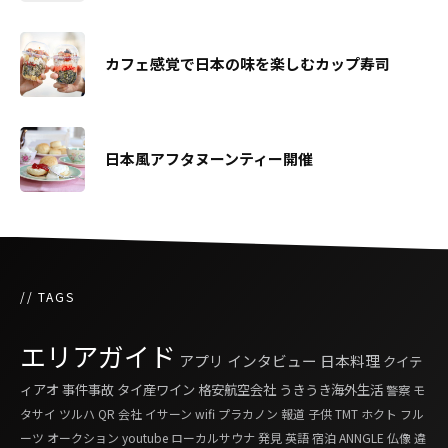
カフェ感覚で日本の味を楽しむカップ寿司
日本風アフタヌーンティー開催
// TAGS
エリアガイド
アプリ
インタビュー
日本料理
クイテ
ィアオ
事件事故
タイ産ワイン
格安航空会社
うきうき海外生活
警察
モ
タサイ
ツルハ
QR
会社
イサーン
wifi
プラカノン
報道
子供
TMT
ホクト
フル
ーツ
オークション
youtube
ローカルサウナ
発見
英語
宿泊
ANNGLE
仏像
違