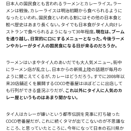
日本人の国民食とも言われるラーメンとカレーライス｡ラー
メンは戦後､カレーライスは明治初期から食べられるように
なったといわれ､国民食といわれる割にはその他の日本食と
較べ歴史はあまり長くない｡タイでも日本食がタイ人向けレ
ストランで食べられるようになって30年程度｡
現在は､ブーム
を通り越し､日常的に口にするメニューとなった｡今後ラーメ
ンやカレーがタイ人の国民食になる日が来るのだろうか｡
ラーメンはいまやタイ人のあいだでも大人気メニュー｡街中
にラーメン店が乱立し､日本からの新規上陸の話題が毎月の
ように聞こえてくるが､カレーはどうだろう｡すでに2008年以
来20店舗近くを展開するCOCO壱番屋はほぼどこに出店して
も行列ができる盛況ぶりだが､
これ以外にタイ人に人気のカ
レー屋というものはあまり聞かない｡
タイ人はカレーが嫌いという都市伝説を見事に打ち破った
COCO壱番屋だが､これに続くタマが出てこないのが不思議な
ところ､と思っていたところに､今年になって日本の石川県か