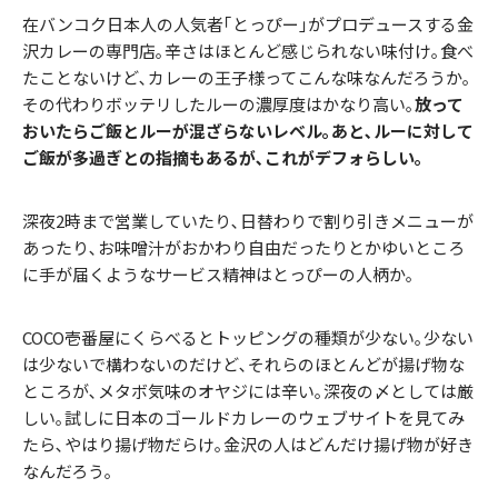
在バンコク日本人の人気者｢とっぴー｣がプロデュースする金
沢カレーの専門店｡辛さはほとんど感じられない味付け｡食べ
たことないけど､カレーの王子様ってこんな味なんだろうか｡
その代わりボッテリしたルーの濃厚度はかなり高い｡
放って
おいたらご飯とルーが混ざらないレベル｡あと､ルーに対して
ご飯が多過ぎとの指摘もあるが､これがデフォらしい｡
深夜2時まで営業していたり､日替わりで割り引きメニューが
あったり､お味噌汁がおかわり自由だったりとかゆいところ
に手が届くようなサービス精神はとっぴーの人柄か｡
COCO壱番屋にくらべるとトッピングの種類が少ない｡少ない
は少ないで構わないのだけど､それらのほとんどが揚げ物な
ところが､メタボ気味のオヤジには辛い｡深夜の〆としては厳
しい｡試しに日本のゴールドカレーのウェブサイトを見てみ
たら､やはり揚げ物だらけ｡金沢の人はどんだけ揚げ物が好き
なんだろう｡