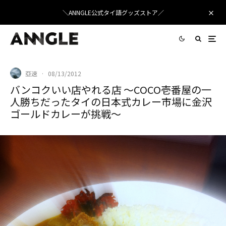
＼ANNGLE公式タイ語グッズストア／
亞速
·
08/13/2012
バンコクいい店やれる店 〜COCO壱番屋の一
人勝ちだったタイの日本式カレー市場に金沢
ゴールドカレーが挑戦〜