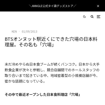
＼ANNGLE公式タイ語グッズストア／
KEN
·
01/09/2013
BTSオンヌット駅近くにできた穴場の日本料
理屋。その名も「穴場」
そぼろ丼
未だ冷めやらぬ日本食ブームが続くバンコク。日本から大手
飲食企業が次々と参戦し、競合店舗間でのホールスタッフの
取り合いまで起きている中、地域密着型の小規模店舗が今、
密かな話題になっている。
その中で最近オープンした日本食料理店「穴場」