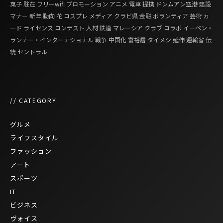
菓子
駐在
フリーwifi
プロモーション
アニメ
電車
提携
ドンムアン空港
建設
マナー
新年
動向
花
コスプレ
メディア
クラビ県
金融
ボランティア
芸術
カ
ード
ライセンス
コンテスト
人材
鉄道
マレーシア
クラブ
コラボ
イーペン・
ランナー・インターナショナル
戦争
中国化
富裕層
タイメシ
延伸
運輸省
伝
統
セントラル
// CATEGORY
グルメ
ライフスタイル
ファッション
アート
スポーツ
IT
ビジネス
ヴォイス