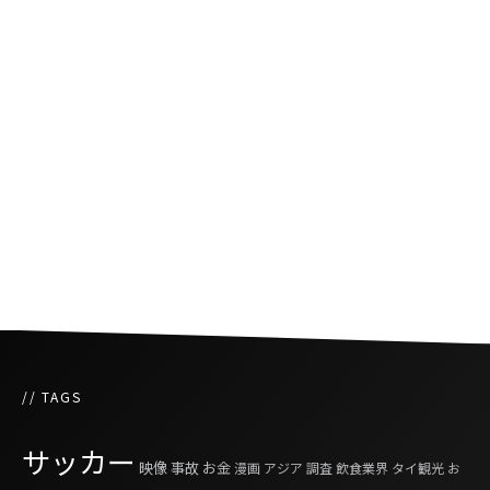
汁麺を鉄板焼きにして卵絡めたクェッティオガ
タローン
飛躍する伝説の豚串屋台
3月3日／食と音楽のライブイベント「CAT
FOODIVAL」
// TAGS
サッカー
映像
事故
お金
漫画
アジア
調査
飲食業界
タイ観光
お