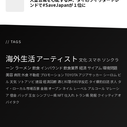
ンドで#SaveJapanが１位に
// TAGS
海外生活
アーティスト
文化
スマホ
ソンクラ
ーン
ラーメン
飲食
インバウンド
飲食業界
経済
サイアム
環境問題
美容
病院
外食
不動産
プロモーション
TOYOTA
アジアサッカー
シーロム
ビ
ル
天気
ソトアソビ
建設
経済回廊
酒と料理の科学反応
タイ爆釣日誌
求人
タ
イ・ローカル市場百景
金融
オープン
ネイル
レーベル
アルコール
マレーシ
ア
借金
バッグ
王女
シンブリー県
NFT
仕入れ
トラン県
発掘
クイッティアオ
バイタク