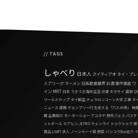
// TAGS
しゃべり
日本人
クイティアオ
タイ・プレ
ミアリーグ
ラーメン
日系飲食業界
お酒
事件事故
ワ
イン
MRT
日本
うきうき海外生活
渋滞
モタサイ
選挙
Q
ワールドカップ
タイ航空
チュラロンコーン大学
工事
タ
ニュース
提携
チョンブリーFCを支える「六人の侍」
映
館
企業紹介
モーターショー
アユタヤ
野外フェス
バスケ
ットボール
ホアヒン
JETRO
チェンライ
トゥクトゥク
新
商品
LGBT
求人
ノーンカーイ県
野菜
バンコクBar巡り