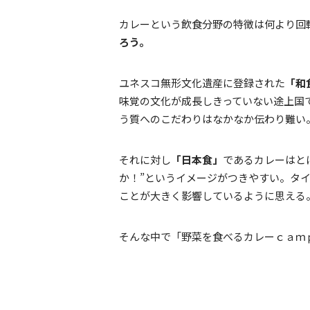
カレーという飲食分野の特徴は何より回
ろう。
ユネスコ無形文化遺産に登録された
「和
味覚の文化が成長しきっていない途上国で
う質へのこだわりはなかなか伝わり難い
それに対し
「日本食」
であるカレーはと
か！”というイメージがつきやすい。タイ
ことが大きく影響しているように思える
そんな中で「野菜を食べるカレーｃａｍ
店内／出典：Facebook（camp）