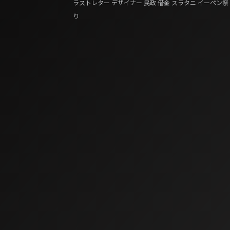
ラストレター
デザイナー
民政
借金
スラタニ
イーペン祭
り