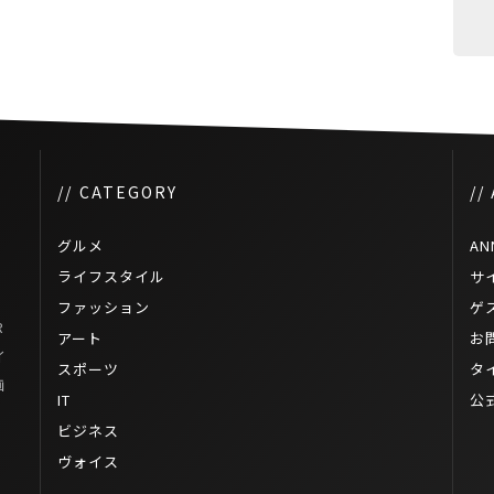
// CATEGORY
//
グルメ
AN
ライフスタイル
サ
ファッション
ゲ
R
アート
お
イ
スポーツ
タ
画
IT
公
ビジネス
ヴォイス
イ