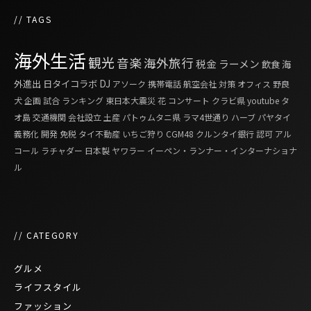
// TAGS
海外生活
観光
音楽
海外旅行
税金
ラーメン
飲食
海
外進出
日タイコラボ
DJ
アソーク
携帯電話
航空会社
対策
オフィス
野良
犬
企画
試合
ランキング
東日本大震災
花
コンサート
クラビ県
youtube
タ
オ島
交通機関
会社設立
土産
パトゥムタニ県
ラマ4世通り
ハーブ
パヤタイ
義務化
開発
免税
タイ不動産
いちご狩り
CGM48
クルンタイ銀行
認可
アル
コール
ラチャダー
日本製
ヤワラー
イーペン・ランナー・インターナショナ
ル
// CATEGORY
グルメ
ライフスタイル
ファッション