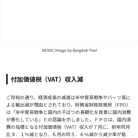
NESDC/Image by Bangkok Post
付加価値税（VAT）収入減
ご存知の通り、経済成長の減速は米中貿易戦争やバーツ高に
よる輸出減が理由とされており、財務省財政政策局（FPO）
は「米中貿易戦争と国内の干ばつの長期化を背景に国内消費
が悪化している」との認識を示しました。ＦＰＯは、国内消
費の指標となる付加価値税（VAT）収入が７月に、前年同月
比９．１％減となり、６月の同５．６％減から減少率が拡