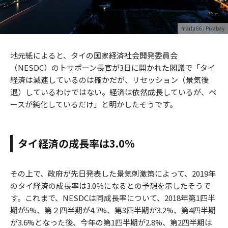
marla66
/ Pixabay
地元紙によると、タイの国家経済社会開発委員会
（NESDC）のトサポーン長官が3日に開かれた閣議で「タイ
経済は減速しているのは確かだが、リセッション（景気後
退）しているわけではない。経済は依然成長しているが、ペ
ースが鈍化しているだけ」と明かしたそうです。
タイ経済の成長率は3.0％
その上で、政府が先日発表した景気刺激策によって、2019年
のタイ経済の成長率は3.0％になるとの予想を示したそうで
す。これまで、NESDCは同成長率について、2018年第1四半
期が5%、第２四半期が4.7%、第3四半期が3.2%、第4四半期
が3.6%となった後、今年の第1四半期が2.8%、第2四半期は