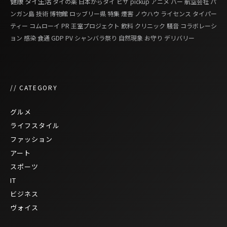
健康
タイ生活
タイの薬
日本からタイ
ビザ
pickup
アニメ
バー
航空会社
パ
ンガン島
技術
博物館
ロッブリー県
特集
煙害
ノウハウ
ライセンス
タイパー
ティー
コムローイ
PR
王室プロジェクト
飲料
クリニック
騒音
コラボレーシ
ョン
感染
食通
GDP
PV
シャンバラ祭り
自然現象
お守り
デリバリー
// CATEGORY
グルメ
ライフスタイル
ファッション
アート
スポーツ
IT
ビジネス
ヴォイス