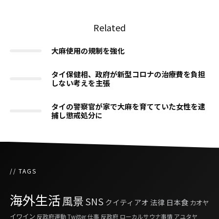
Related
大麻使用の規制を強化
タイ保健相、政府が新型コロナの治療費を負担
しない考えを主張
タイの警察官が家で大麻を育てていた女性を逮
捕し懲戒処分に
// TAGS
海外生活
風景
SNS
クイティアオ
法律
日本食
カオヤ
イワイン
反政府運動
Twitter
仕事
反政府
ローカルサウナ事情
アユタヤ