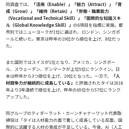
同調査では、
「活用（Enable）」「魅力（Attract）」「育
成（Grow）」「維持（Retain）」「労働・職業能力
（Vocational and Technical Skill）」「国際的な知識スキ
ル（Global Knowledge Skill）」
の6項目を指標に実施。都
市別ではニューヨークが1位に選ばれ、ロンドン、シンガポ
ールと続いた。東京は昨年の19位から順位を上げ、8位だっ
た。
また国別ではスイスが1位となり、アメリカ、シンガポー
ル、スウェーデン、デンマークが上位5位にランクイン。日
本は昨年から3つ順位を上げ、19位となった。一方で、
「人
材競争力が継続的に成長している」
と評価されたタイは2018
年より3年連続で順位を上げ、昨年の65位から57位にランク
アップした。
同グループのティダーラット・カーンチャナーワット代表取
締役は「タイは人材能力の面で著しく成長している反面、国
際的に活躍する人材の育成が不足している。今後、AI（人工