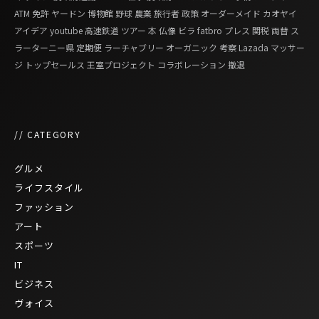
ATM
免許
ヤードン
博物館
野球
農業
旅行者
政策
オーダーメイド
カオヤイ
アイデア
youtube
高速鉄道
ツアー
本
仏像
ビラ
fatbro
プレス
関税
両替
ス
ラーターニー県
定期便
ラーチャブリー
オーガニック
考察
Lazada
マッサー
ジ
トップセールス
王室プロジェクト
コラボレーション
撤退
// CATEGORY
グルメ
ライフスタイル
ファッション
アート
スポーツ
IT
ビジネス
ヴォイス