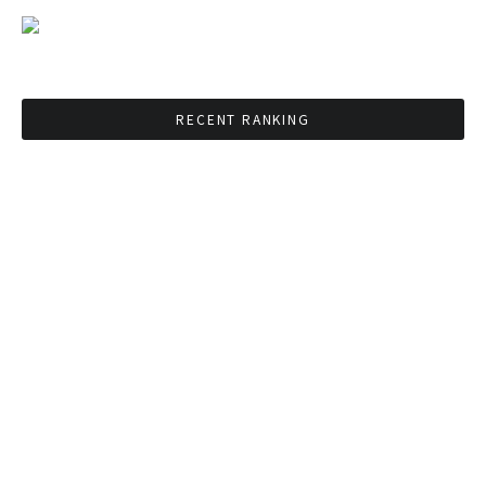
RECENT RANKING
BMAが新年のイベントに向けてルールを発行
タイ観光庁が経済促進に向けインフルエンサー
と連携
Googleタイ検索ワードTOP10を発表 第1位は
コロナ補助金政策