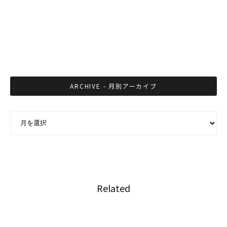
米国がGSPタイ除外見直し、米大統領補佐官が
タイ首相に
ARCHIVE - 月別アーカイブ
ARCHIVE - 月別アーカイブ
Related
タイ初のブロックチェーンお守り