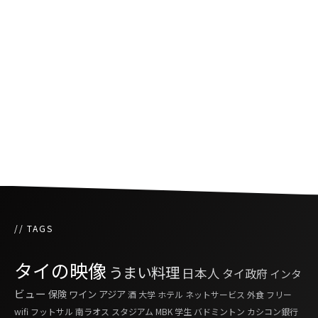
日本風アフタヌーンティー開催
タイ王国としてのプライドをかけた次世代のデ
モ
// TAGS
タイの映像
うまい料理
日本人
タイ政府
インタ
ビュー
保険
ワイン
アジア
酒
大学
ホテル
ネットサービス
外食
フリー
wifi
フットサル
南ラオス
スタジアム
MBK
学生
バドミントン
カシコン銀行