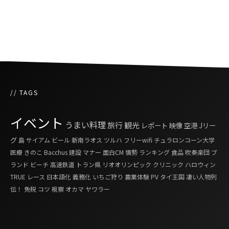
飛躍する伝説の豚串屋台
// TAGS
イベント
うまい料理
旅行
観光
レポート
映像
空港
Jリー
グ
島
サイアム
ビール
新南ラオス
ツルハ
フリーwifi
チュラロンコーン大学
医療
きのこ
Bacchus
建設
マナー
面白CM
情勢
ランキング
食品
吹奏楽団
ブ
ランド
ビーチ
高速鉄道
トラン県
リオオリンピック
クリニック
ハロウィン
TRUE
レース
日本語化
義務化
いちご狩り
農業体験
PV
タイ王国 凄い人物列
伝！
免税
コツ
視察
オカマ
ヤワラー