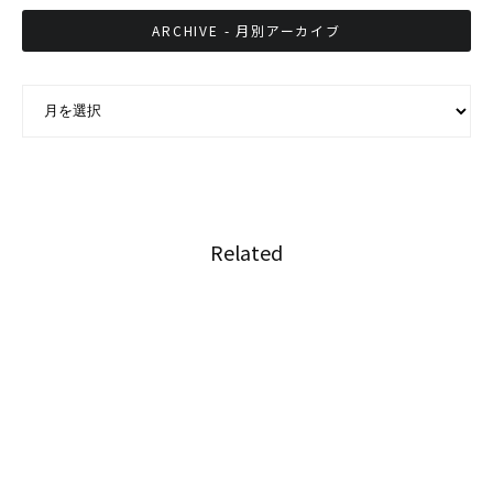
ARCHIVE - 月別アーカイブ
ARCHIVE - 月別アーカイブ
Related
汁麺を鉄板焼きにして卵絡めたクェッティオガ
タローン
世界中の経営者と学生／社会人が繋がるイベン
ト 新春！グローバルビジネスサミットVol.1 開
催 (オンライン)