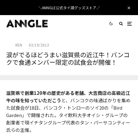
＼ANNGLE公式タイ語グッズストア／
KEN
·
03/19/2013
涙がでるほどうまい滋賀県の近江牛！バンコ
クで食通メンバー限定の試食会が開催！
滋賀県で創業120年の歴史がある老舗、大吉商店の高級近江
牛の味を知っていただこう
と、バンコクの味通ばかりを集め
た試食会が18日、バンコク・トンローのソイ20の「Bird
Garden」で開催された。タイ飲料大手オイシ・グループの
創業者で現イチタングループ代表のタン・パーサコンティー
氏らの主催。