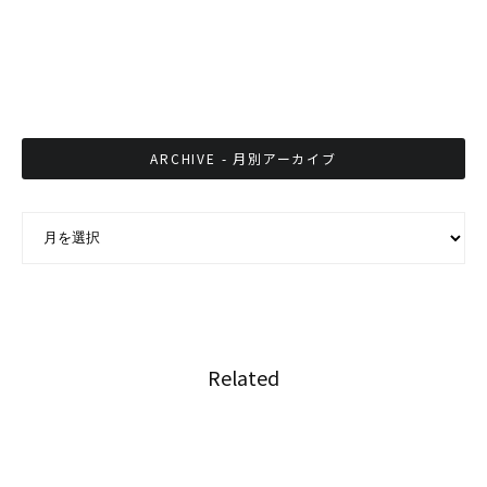
ひと事ではないオーバーステイ！日本人女性不
法滞在７年のケースも。
ARCHIVE - 月別アーカイブ
ARCHIVE - 月別アーカイブ
Related
『ジャパンエキスポタイランド2017』開幕