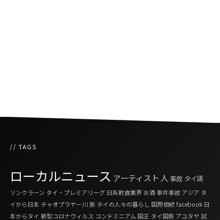
Bangkok Mini Maker Faireに行ってみた
世界26カ国が参加！和食ワールドチャレンジ
2016でタイ人が銅メダル獲得
// TAGS
ローカルニュース
アーティスト
人
事故
タイ語
ソンクラーン
タイ・プレミアリーグ
日系飲食業界
お酒
事件事故
アジア
タ
イから日本
チャオプラヤー川
旅
タイの人々の暮らし
国際相続
facebook
日
本からタイ
新型コロナウィルス
コンドミニアム
国王
タイ国鉄
アユタヤ
試