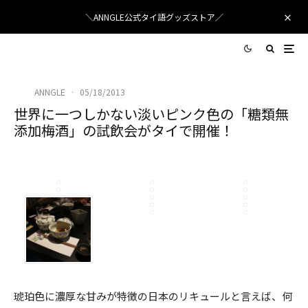
＼ANNGLE公式タイ語グッズストア／
ANNGLE
·
05/18/2013
世界に一つしかない淡いピンク色の「糖類無
添加梅酒」の試飲会がタイで開催！
琥珀色に濃厚な甘みが特徴の日本のリキュールと言えば、何