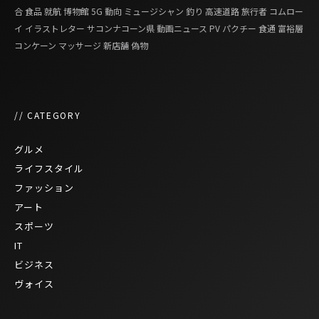
合
食品
就航
博物館
5G
動向
ミュージシャン
釣り
高速道路
旅行者
コムロー
イ
イラストレター
サコンナコーン県
動画ニュース
PV
パクチー
食通
富裕層
コンケーン
マッサージ
新店舗
偽物
// CATEGORY
グルメ
ライフスタイル
ファッション
アート
スポーツ
IT
ビジネス
ヴォイス