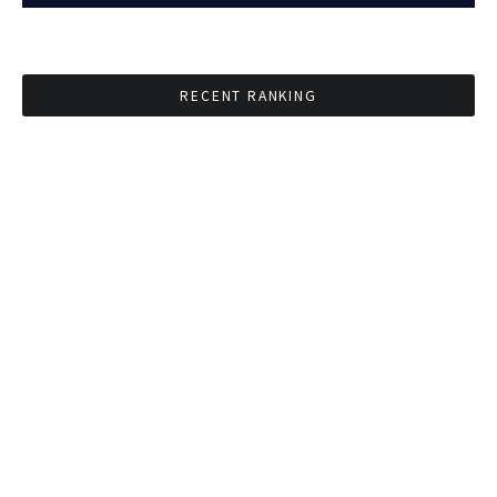
RECENT RANKING
BMAが新年のイベントに向けてルールを発行
タイ観光庁が経済促進に向けインフルエンサー
と連携
Googleタイ検索ワードTOP10を発表 第1位は
コロナ補助金政策