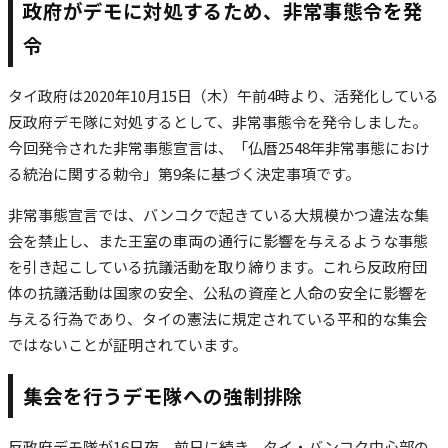
政府がデモに対処するため、非常事態令を発
令
タイ政府は2020年10月15日（木）午前4時より、活発化している
反政府デモ隊に対処するとして、非常事態令を発令しました。
今回発令された非常事態宣言は、「仏暦2548年非常事態におけ
る統治に関する勅令」第9条に基づく決定事項です。
非常事態宣言では、バンコクで起きている大規模かつ違法な集
会を禁止し、また王室の車両の通行に影響を与えるような事態
を引き起こしている抗議活動を取り締ります。これら反政府団
体の抗議活動は国家の安全、公私の資産と人命の安全に影響を
与える行為であり、タイの憲法に規定されている平和的な集会
ではないことが証明されています。
集会を行うデモ隊への強制排除
反政府デモ隊が16日夜、前日に続き、タイ・バンコク中心部の