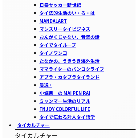
日泰サッカー新世紀
タイ法的生活のい・ろ・は
MANDALART
マンスリータイビジネス
おんがくじゃない、音楽の話
タイでタイループ
タイノワンコ
たなかの、うきうき海外生活
ママライターのバンコクライフ
アブラ・カタブラタイランド
曼通+
小堀晋一の MAI PEN RAI
ミャンマー生活のリアル
FNJOY COLORFUL LIFE
タイで伝わる対人タイ語学
タイカルチャー
タイカルチャー