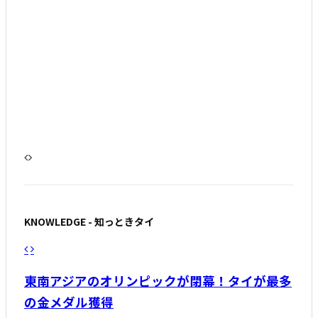
JETROバンコク事務所 助川成也氏 インタビュ
ー
「タイ日で勝負する人とコラボしたい」ゴーウ
ェル松田社長
KNOWLEDGE - 知っときタイ
東南アジアのオリンピックが閉幕！タイが最多
の金メダル獲得