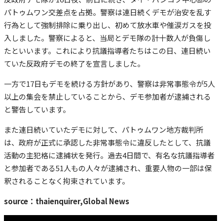
パトゥムワン交差点を占拠。警察は連日続くデモが治安を乱す
行為として強制排除に乗り出し、初めて放水車や催涙ガスを投
入しました。警察によると、当局とデモ隊の計十数人が負傷し
たといいます。これにより抗議指導者たちはこの日、連日続い
ていた反政府デモの終了を宣言しました。
一方で17日もデモを続ける方針があり、警察は非常事態令が5人
以上の集会を禁止していることから、デモ参加者が逮捕される
と警告しています。
また連日続いていたデモに対して、パトゥムワン地方裁判所
は、政府が正式に承認した非常事態令に違反したとして、抗議
活動の主犯格に逮捕状を発行。過去4日間で、有名な抗議指導者
と参加者である51人もの人々が逮捕され、重要人物の一部は保
釈されることなく拘束されています。
source：thaienquirer,Global News