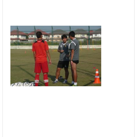
タイ人高校生とfacebookで交流を続ける日本
語教師、大村悦子さん
日タイの“架け橋”・丸山良明ランシットＦＣ監
督インタビュー【其の三】
「10年前と比べてタイは大きく成長した！」