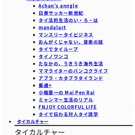
Achan’s anngle
日泰サッカー新世紀
タイ法的生活のい・ろ・は
mandalart
マンスリータイビジネス
おんがくじゃない、音楽の話
タイでタイループ
タイノワンコ
たなかの、うきうき海外生活
ママライターのバンコクライフ
アブラ・カタブラタイランド
曼通+
小堀晋一の Mai Pen Rai
ミャンマー生活のリアル
FNJOY COLORFUL LIFE
タイで伝わる対人タイ語学
タイカルチャー
タイカルチャー