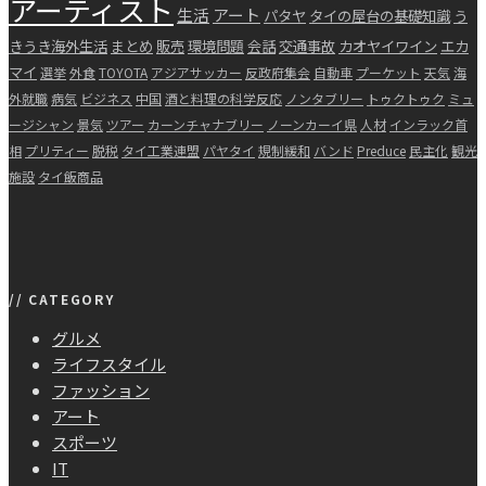
アーティスト
カ
生活
アート
パタヤ
タイの屋台の基礎知識
う
イ
きうき海外生活
まとめ
販売
環境問題
会話
交通事故
カオヤイワイン
エカ
ブ
マイ
選挙
外食
TOYOTA
アジアサッカー
反政府集会
自動車
プーケット
天気
海
外就職
病気
ビジネス
中国
酒と料理の科学反応
ノンタブリー
トゥクトゥク
ミュ
ージシャン
景気
ツアー
カーンチャナブリー
ノーンカーイ県
人材
インラック首
相
プリティー
脱税
タイ工業連盟
パヤタイ
規制緩和
バンド
Preduce
民主化
観光
施設
タイ飯商品
// CATEGORY
グルメ
ライフスタイル
ファッション
アート
スポーツ
IT