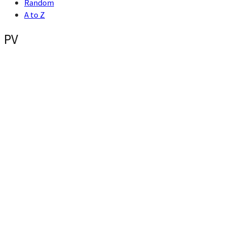
Random
A to Z
PV