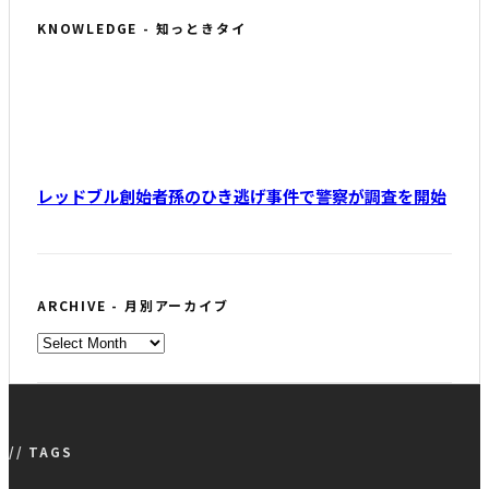
KNOWLEDGE - 知っときタイ
レッドブル創始者孫のひき逃げ事件で警察が調査を開始
ARCHIVE - 月別アーカイブ
ARCHIVE
-
月
別
ア
// TAGS
ー