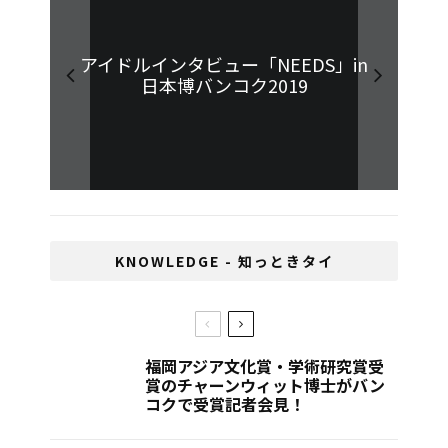
日タイの“架け橋”・丸山良明ランシッ
このタイミングこそが全てタイの日本
バイリンガルスクールで日本語を教え
アユタヤの洪水被災地で事務機器の営
アイドルインタビュー「NEEDS」in
トＦＣ監督インタビュー【其の一】
業に取り組む木村晴美さん
人DJクルー「VACANCY」
日本博バンコク2019
る新谷佳子さん
KNOWLEDGE - 知っときタイ
福岡アジア文化賞・学術研究賞受
賞のチャーンウィット博士がバン
コクで受賞記者会見！