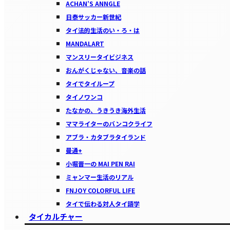
ACHAN’S ANNGLE
日泰サッカー新世紀
タイ法的生活のい・ろ・は
MANDALART
マンスリータイビジネス
おんがくじゃない、音楽の話
タイでタイループ
タイノワンコ
たなかの、うきうき海外生活
ママライターのバンコクライフ
アブラ・カタブラタイランド
曼通+
小堀晋一の MAI PEN RAI
ミャンマー生活のリアル
FNJOY COLORFUL LIFE
タイで伝わる対人タイ語学
タイカルチャー