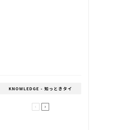
「スシロー」タイ一号店がバ
ンコクにオープン
いじめが多い国、1位は日
本、2位はタイ
伝説のアドベンチャー番組
『風雲たけし城』タイでが復
活！
バンコクの最新の流行 フォト
ブースとは
KNOWLEDGE - 知っときタイ
個人旅行ブームでも人気が絶
えないタイ最大の旅行博