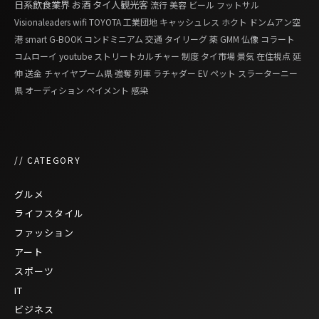
日系飲食業界
お酒
タイ人観光客
流行
美容
ビール
フットサル
Visionaleaders
wifi
TOYOTA
工業団地
キャッシュレス
ホクト
ドンムアン空
港
smart G-BOOK
コンドミニアム
交通
タイリーグ
薬
GMM
仏像
コラート
コムローイ
youtube
ストリートカルチャー
制度
タイ市場
景気
在住視点
延
伸
送金
チャイヤプーム県
強奪
列車
ラチャダー
EV
ペット
スラーターニー
県
オーディション
ペイメント
感染
// CATEGORY
グルメ
ライフスタイル
ファッション
アート
スポーツ
IT
ビジネス