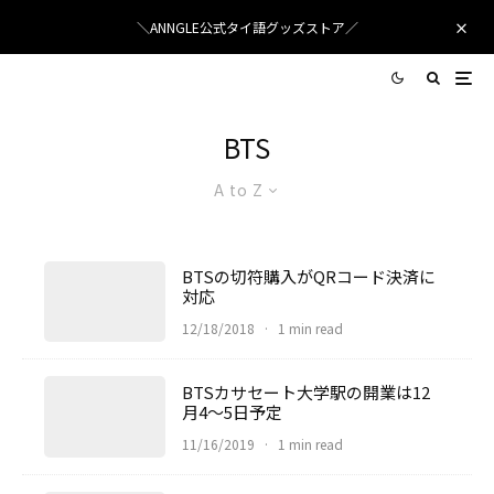
＼ANNGLE公式タイ語グッズストア／
BTS
A to Z
BTSの切符購入がQRコード決済に
対応
12/18/2018
·
1 min read
BTSカサセート大学駅の開業は12
月4～5日予定
11/16/2019
·
1 min read