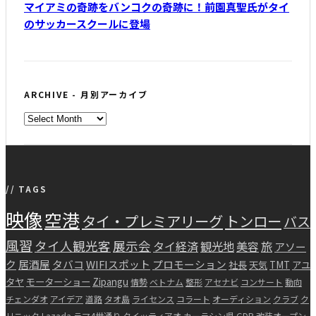
マイアミの奇跡をバンコクの奇跡に！前園真聖氏がタイ
のサッカースクールに登場
ARCHIVE - 月別アーカイブ
ARCHIVE
-
月
別
ア
// TAGS
ー
映像
空港
タイ・プレミアリーグ
トンロー
カ
バス
イ
風習
タイ人観光客
展示会
タイ経済
観光地
美容
旅
アソー
ブ
ク
居酒屋
タバコ
WIFIスポット
プロモーション
社長
天気
TMT
アユ
タヤ
モーターショー
Zipangu
情勢
ベトナム
整形
アセナビ
コンサート
動向
チェンダオ
アイデア
道路
タオ島
ライセンス
コラート
オーディション
クラブ
ク
リニック
Lazada
ラマ4世通り
クイッティアオ
カーラシン県
GDP
改装オープン