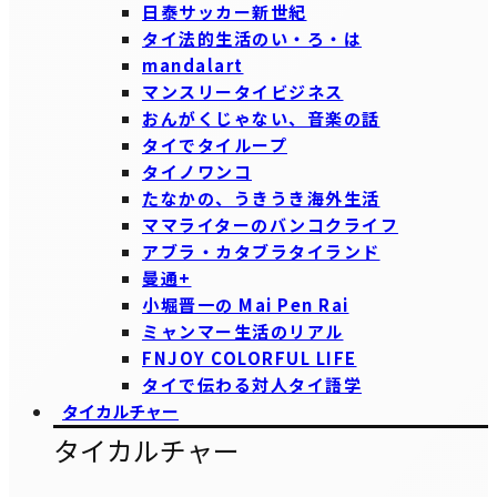
日泰サッカー新世紀
タイ法的生活のい・ろ・は
mandalart
マンスリータイビジネス
おんがくじゃない、音楽の話
タイでタイループ
タイノワンコ
たなかの、うきうき海外生活
ママライターのバンコクライフ
アブラ・カタブラタイランド
曼通+
小堀晋一の Mai Pen Rai
ミャンマー生活のリアル
FNJOY COLORFUL LIFE
タイで伝わる対人タイ語学
タイカルチャー
タイカルチャー