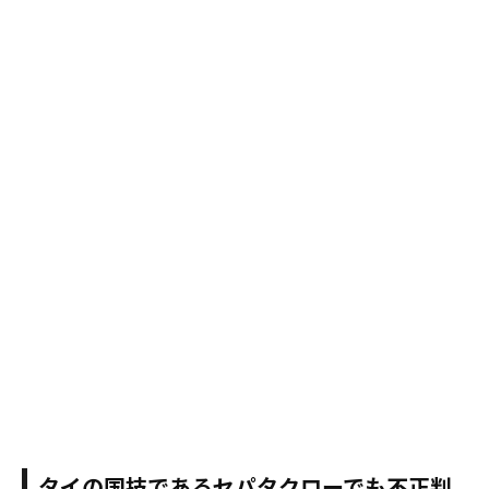
タイの国技であるセパタクローでも不正判