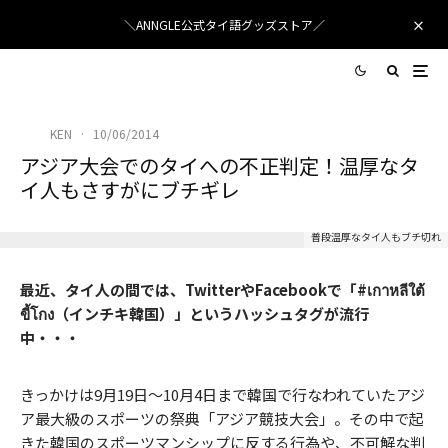
＼ANNGLE公式タイ語グッズストア／
KEN
·
10/06/2014
アジア大会でのタイへの不正判定！温厚なタ
イ人もさすがにブチギレ
普段温厚なタイ人もブチ切れ
最近、タイ人の間では、TwitterやFacebookで「#เกาหลีใต้
ขี้โกง（インチキ韓国）」というハッシュタグが流行
中・・・
きっかけは9月19日〜10月4日まで韓国で行なわれていたアジ
ア最大級のスポーツの祭典「アジア競技大会」。その中で起
きた韓国のスポーツマンシップに反する行為や、不可解な判