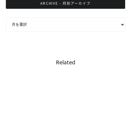
ARCHIVE - 月別アーカイブ
ARCHIVE - 月別アーカイブ
Related
人気ポルノサイトPornhubがタイ国内でバン対
象に
コロナ禍中のタイサッカー日本人選手の活動