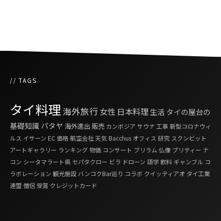
タイのメガバンクがフードデリバリー事業に参
入
// TAGS
タイ料理
海外旅行
女性
日本料理
生活
タイの屋台の
基礎知識
パタヤ
海外進出
販売
カンボジア
サウナ
工事
新型コロナウィ
ルス
イサーン
EC
価格
航空会社
天気
Bacchus
オフィス
研究
スクンビット
アートギャラリー
ランキング
物価
コンサート
ブリラム
仏像
プリティー
ナ
コン シータマラート県
セパタクロー
ビラ
ドローン
語学
飲料
ギャンブル
コ
ラボレーション
観光施設
バンコクBar巡り
コラボ
クイッティアオ
タイ工業
連盟
僧侶
受賞
クレジットカード