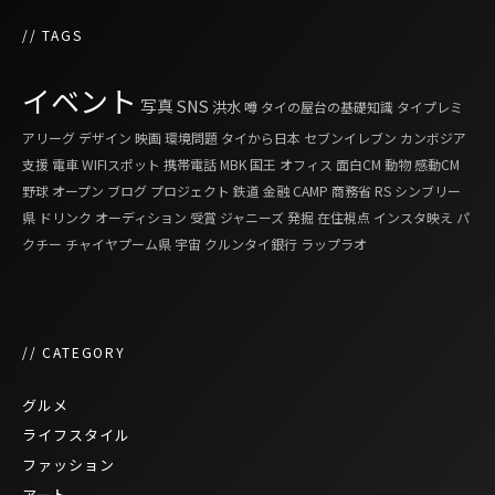
// TAGS
イベント
写真
SNS
洪水
噂
タイの屋台の基礎知識
タイプレミ
アリーグ
デザイン
映画
環境問題
タイから日本
セブンイレブン
カンボジア
支援
電車
WIFIスポット
携帯電話
MBK
国王
オフィス
面白CM
動物
感動CM
野球
オープン
ブログ
プロジェクト
鉄道
金融
CAMP
商務省
RS
シンブリー
県
ドリンク
オーディション
受賞
ジャニーズ
発掘
在住視点
インスタ映え
パ
クチー
チャイヤプーム県
宇宙
クルンタイ銀行
ラップラオ
// CATEGORY
グルメ
ライフスタイル
ファッション
アート