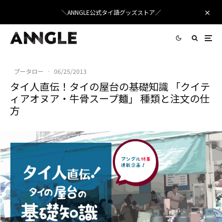
＼ANNGLE公式タイ語グッズストア／
プータロー
·
06/25/2013
タイ人直伝！タイの屋台の基礎知識 「クイテ
ィアオヌア・牛骨スープ麺」 種類と注文の仕
方