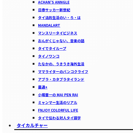
ACHAN’S ANNGLE
日泰サッカー新世紀
タイ法的生活のい・ろ・は
MANDALART
マンスリータイビジネス
おんがくじゃない、音楽の話
タイでタイループ
タイノワンコ
たなかの、うきうき海外生活
ママライターのバンコクライフ
アブラ・カタブラタイランド
曼通+
小堀晋一の MAI PEN RAI
ミャンマー生活のリアル
FNJOY COLORFUL LIFE
タイで伝わる対人タイ語学
タイカルチャー