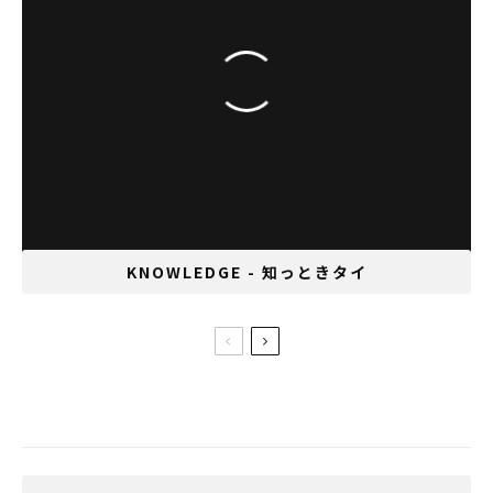
大勝軒・田代社長インタビュー「活力があっ
て、アジアは魅力的」
KNOWLEDGE - 知っときタイ
タイの水上マーケットで観光ボートが速度
超過で迷惑