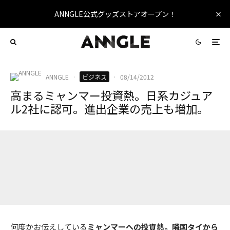
ANNGLE公式グッズストアオープン！
ANNGLE
·
ビジネス
·
08/14/2012
高まるミャンマー投資熱。日系カジュア
ル2社に認可。進出企業の売上も増加。
何度かお伝えしている
ミャンマーへの投資熱。隣国タイから