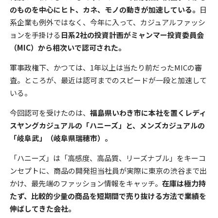
のものを中心にヒト、カネ、モノの動きが加速している。
日
系企業も例外ではなく、今年に入って、カジュアルファッシ
ョンを手掛ける
日系2社の投資計画がミャンマー投資委員会
（MIC）から相次いで認可された。
軍事政権下、かつては、1年以上は当たり前だったMICの審
査。ところが、最近は認可までのスピードが一段と加速して
いる。
今回認可を受けたのは、
福島県いわき市に本社を置くレディ
スヤングカジュアルの「ハニーズ」と、メンズカジュアルの
「岐阜武」（岐阜県瑞穂市）。
「ハニーズ」は「高感度、高品質、リーズナブル」をキーコ
ンセプトに、商品の開発担当社員が実際に東京の渋谷まで出
かけ、最先端のファッション情報をキャッチ。
在庫は極力持
たず、比較的少量の商品を短期間で売り抜ける方法で業績を
伸ばしてきた会社。