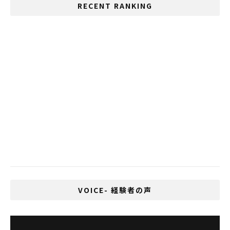
RECENT RANKING
いじめが多い国、1位は日本、2位はタイ
反政府デモに対応した特別議会開催の要請
10月からの開国に向けた政府の取り組み
Cesaが最大30,000バーツの所得税控除の
提案を承認
タイ政府が非常事態令を発令
VOICE- 経験者の声