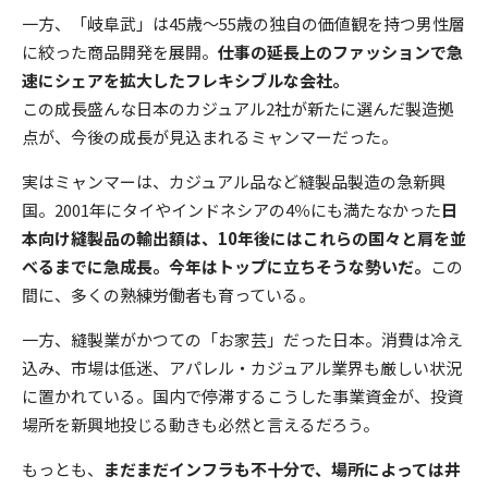
一方、「岐阜武」は45歳～55歳の独自の価値観を持つ男性層
に絞った商品開発を展開。
仕事の延長上のファッションで急
速にシェアを拡大したフレキシブルな会社。
この成長盛んな日本のカジュアル2社が新たに選んだ製造拠
点が、今後の成長が見込まれるミャンマーだった。
実はミャンマーは、カジュアル品など縫製品製造の急新興
国。2001年にタイやインドネシアの4％にも満たなかった
日
本向け縫製品の輸出額は、10年後にはこれらの国々と肩を並
べるまでに急成長。今年はトップに立ちそうな勢いだ。
この
間に、多くの熟練労働者も育っている。
一方、縫製業がかつての「お家芸」だった日本。消費は冷え
込み、市場は低迷、アパレル・カジュアル業界も厳しい状況
に置かれている。国内で停滞するこうした事業資金が、投資
場所を新興地投じる動きも必然と言えるだろう。
もっとも、
まだまだインフラも不十分で、場所によっては井