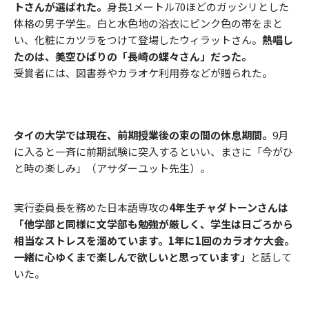
トさんが選ばれた。
身長1メートル70ほどのガッシリとした
体格の男子学生。白と水色地の浴衣にピンク色の帯をまと
い、化粧にカツラをつけて登場したウィラットさん。
熱唱し
たのは、美空ひばりの「長崎の蝶々さん」だった。
受賞者には、図書券やカラオケ利用券などが贈られた。
タイの大学では現在、前期授業後の束の間の休息期間。
9月
に入ると一斉に前期試験に突入するといい、まさに「今がひ
と時の楽しみ」（アサダーユット先生）。
実行委員長を務めた日本語専攻の
4年生チャダトーンさんは
「他学部と同様に文学部も勉強が厳しく、学生は日ごろから
相当なストレスを溜めています。1年に1回のカラオケ大会。
一緒に心ゆくまで楽しんで欲しいと思っています」
と話して
いた。