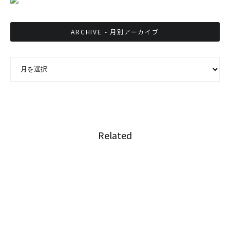
ARCHIVE - 月別アーカイブ
ARCHIVE - 月別アーカイブ
Related
世界中の経営者と学生／社会人が繋がるイベン
ト 新春！グローバルビジネスサミットVol.1 開
催 (オンライン)
大学生の試験が精神的負担、学内にメンタルケ
アセンター設置