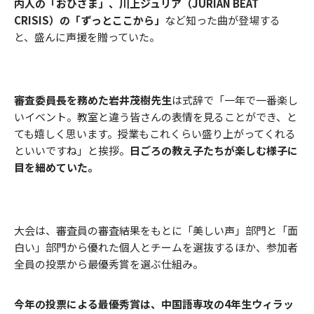
内人の「おひさま」、川上ジュリア（JURIAN BEAT
CRISIS）の「ずっとここから」
など知った曲が登場する
と、盛んに声援を贈っていた。
審査委員長を務めた岩井茂樹先生
は式辞で「一年で一番楽し
いイベント。教室と違う皆さんの表情を見ることができ、と
ても嬉しく思います。授業もこれくらい盛り上がってくれる
といいですね」と挨拶。
日ごろの教え子たちが楽しむ様子に
目を細めていた。
大会は、審査員の審査結果をもとに「美しい声」部門と「面
白い」部門から優れた個人とチームを選抜するほか、参加者
全員の投票から最優秀賞を選ぶ仕組み。
今年の投票による最優秀賞は、中国語専攻の4年生ウィラッ