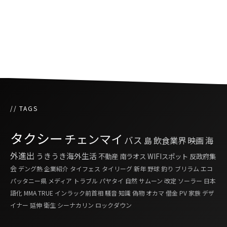
医療用で解禁、タイ初の大麻イベント開催
// TAGS
タクシー
チェンマイ
バス
島
飲食業界
映画
海
外進出
うきうき海外生活
不動産
南ラオス
WIFIスポット
反政府集
会
デング熱
企業紹介
タイフェス
タイリーグ
新年
野球
釣り
ブリラム
エコ
パッタニー県
メディア
トラブル
パヤタイ
自然
サムーン
改定
ソーラー
日本
語化
MMA
TRUE
インラック前首相
騒音
知識
偽物
オカマ
借金
PV
家族
デザ
イナー
延伸
衛生
シーナカリン
ロックダウン