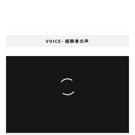
XXLも着れないタイ人の肥満男が運悪く軍
隊に入った結果・・・
VOICE- 経験者の声
タイ人高校生とfacebookで交流を続ける日本
語教師、大村悦子さん