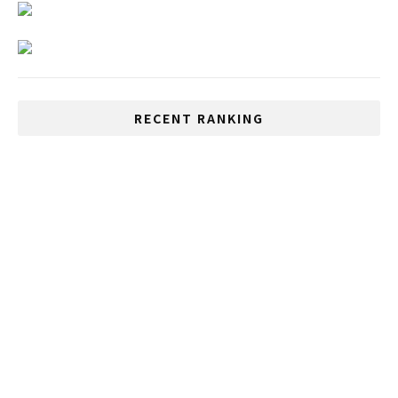
RECENT RANKING
いじめが多い国、1位は日本、2位はタイ
持続可能な不動産開発で環境に配慮した利
益をもたらすことが可能に
観光開発のために外国人観光客に新たな政
策を発表
MRTブルーラインとバンコクとBTSグリー
ンラインを結ぶスカイウォークがオープン