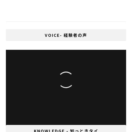
タイで医療大麻の栽培が承認
VOICE- 経験者の声
日本米”アジアコシ”を作る アピシット タンサ
クン
KNOWLEDGE - 知っときタイ