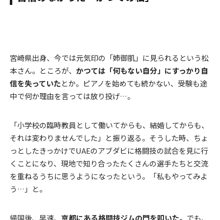
宮崎県出身、今では元気印の「姉御肌」に見られるという松
本さん。ところが、
かつては「何もない自分」にすっかり自
信を失っていた
とか。ピアノを始めても続かない、受験も途
中で何か理由を言っては放り投げ…。
「小学校の臨時教員として働いてからも、結婚してからも、
それは変わりませんでした」と振り返る。そうした時、ちょ
っとしたきっかけでUAEのアブダビに格闘技の試合を見に行
くことになり、現地で知り合ったたくさんの選手たちと交流
を重ねるうちに思うようになったという。「私もやってみよ
う…」と。
帰国後、早速、
京都にある格闘技ジムの門を叩いた。
でも、