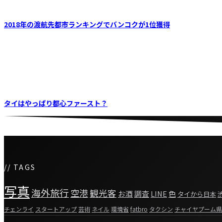
2018年の渡航先都市ランキングでバンコクが1位獲得
タイはやっぱり都心ファースト？
// TAGS
写真
海外旅行
空港
観光客
お酒
調査
LINE
色
タイから日本
チェンライ
スタートアップ
芸術
ネイル
環境省
fatbro
タクシン
チャイヤプーム県