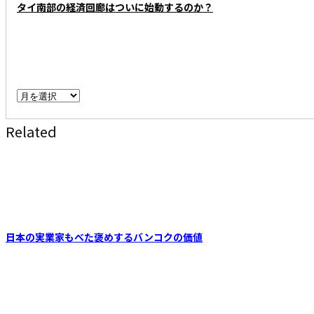
タイ南部の経済回廊はついに始動するのか？
ARCHIVE - 月別アーカイブ
ARCHIVE
-
Related
月
別
ア
ー
カ
イ
日本の実業家もべた褒めするバンコクの価値
ブ