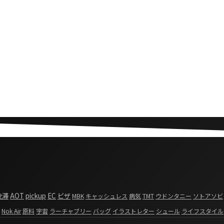
渋滞
AOT
pickup
EC
ビザ
MBK
キャッシュレス
病気
TMT
ウドンタニー
ソトアソビ
Nok Air
原料
宇宙
ラーチャブリー
バッグ
イラストレター
シュール
ライフスタイル