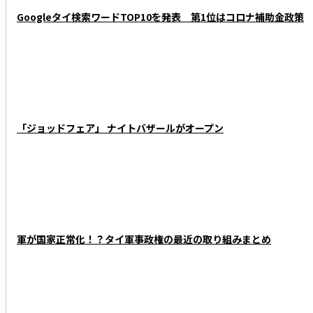
Googleタイ検索ワードTOP10を発表 第1位はコロナ補助金政策
「ジョッドフェア」 ナイトバザールがオープン
軍が国家正常化！？タイ軍事政権の最近の取り組みまとめ
KNOWLEDGE - 知っときタイ