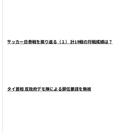
サッカー日泰戦を振り返る（１） 計19戦の対戦成績は？
タイ首相 反政府デモ隊による辞任要請を無視