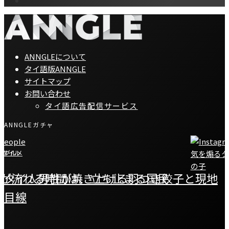
ANNGLEについて
タイ語版ANNGLE
サイトマップ
お問い合わせ
タイ語広告配信サービス
ANNGLEガチャ
スタイル
グルメ
が流れる時間は、立ち止まる国民
タイ人男性が焼き上げる羽つき餃子と現地
I
目線