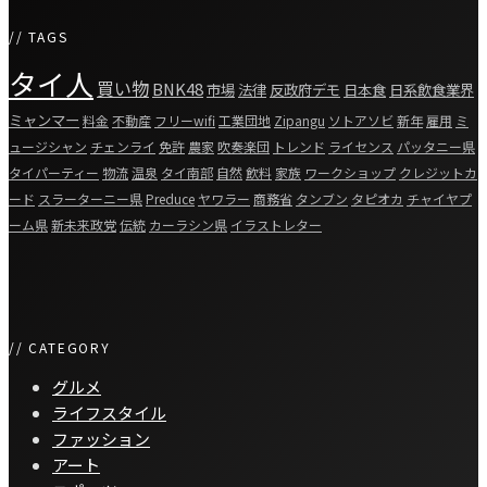
// TAGS
タイ人
買い物
BNK48
市場
法律
反政府デモ
日本食
日系飲食業界
ミャンマー
料金
不動産
フリーwifi
工業団地
Zipangu
ソトアソビ
新年
雇用
ミ
ュージシャン
チェンライ
免許
農家
吹奏楽団
トレンド
ライセンス
パッタニー県
タイパーティー
物流
温泉
タイ南部
自然
飲料
家族
ワークショップ
クレジットカ
ード
スラーターニー県
Preduce
ヤワラー
商務省
タンブン
タピオカ
チャイヤプ
ーム県
新未来政党
伝統
カーラシン県
イラストレター
// CATEGORY
グルメ
ライフスタイル
ファッション
アート