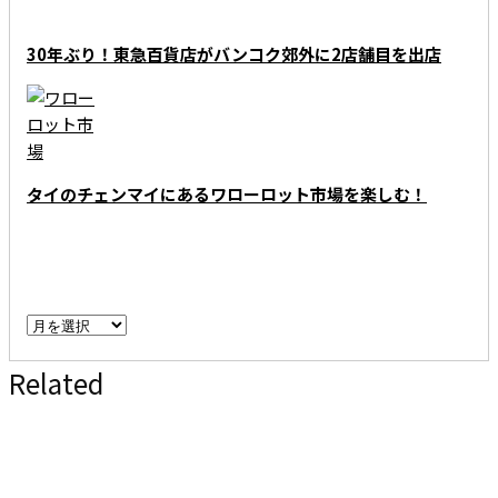
30年ぶり！東急百貨店がバンコク郊外に2店舗目を出店
タイのチェンマイにあるワローロット市場を楽しむ！
ARCHIVE - 月別アーカイブ
ARCHIVE
-
Related
月
別
ア
ー
カ