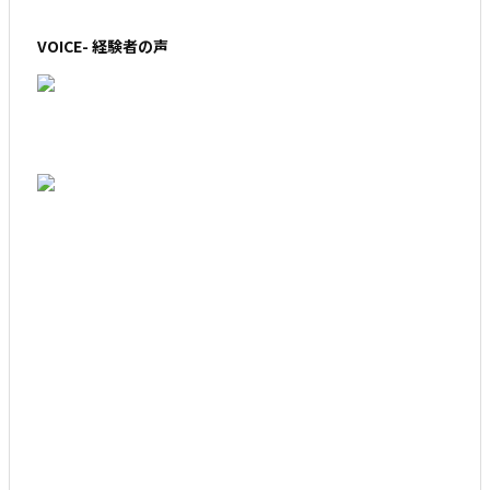
VOICE- 経験者の声
アジアへの挑戦 伊藤 政憲インタビュー
日タイの“架け橋”・丸山良明ランシットＦＣ監
督インタビュー【其の三】
タイの人たちの役に立ちたいと日本語を教える
山田綾希子さん