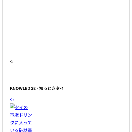
タイ進出を目指す中小企業支援コーディネータ
ー、千田多美重さん
第50回記念号前編 この方々から始まりまし
た。
KNOWLEDGE - 知っときタイ