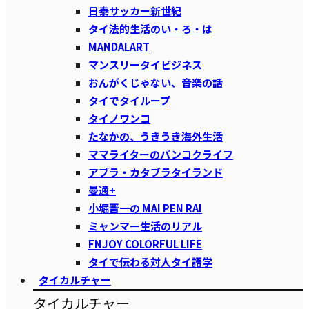
日泰サッカー新世紀
タイ法的生活のい・ろ・は
MANDALART
マンスリータイビジネス
おんがくじゃない、音楽の話
タイでタイループ
タイノワンコ
たなかの、うきうき海外生活
ママライターのバンコクライフ
アブラ・カタブラタイランド
曼通+
小堀晋一の MAI PEN RAI
ミャンマー生活のリアル
FNJOY COLORFUL LIFE
タイで伝わる対人タイ語学
タイカルチャー
タイカルチャー