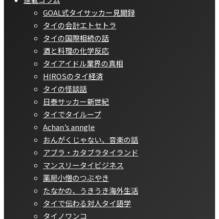
GOAL式タイサッカー見聞録
タイの会計エトセトラ
タイの国際相続の話
酒と料理の化学反応
タイアイドル業界の真相
HIROSのタイ経済
タイの怪談話
日泰サッカー新世紀
タイでタイループ
Achan’s anngle
おんがくじゃない、音楽の話
アブラ・カタブラタイランド
マンスリータイビジネス
薬局小僧のつぶやき
たなかの、うきうき海外生活
タイで伝わる対人タイ語学
タイノワンコ