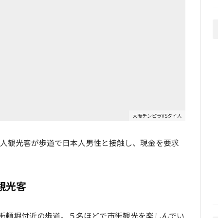
大阪チンピラVSタイ人
イ人観光客が歩道で日本人男性と接触し、現金を要求
観光客
街頓堀付近の歩道。５名ほどで市街観光を楽しんでい