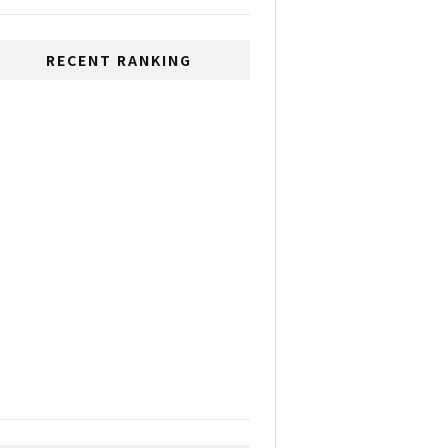
RECENT RANKING
いじめが多い国、1位は日
本、2位はタイ
特別休暇の設定、観光需
要へ期待
2021年、安く旅行ができ
るようになる？
タイ経済回復傾向
人気ポルノサイト
Pornhubがタイ国内でバ
ン対象に