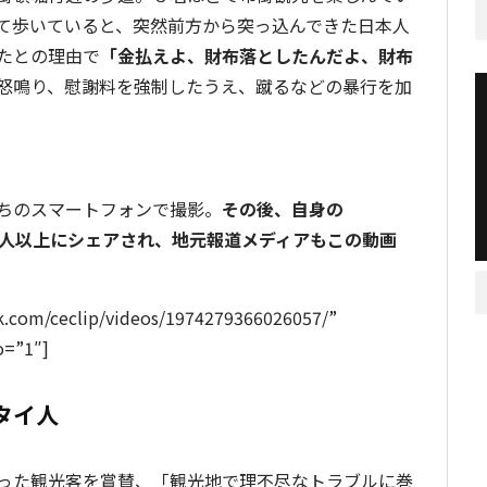
て歩いていると、突然前方から突っ込んできた日本人
たとの理由で
「金払えよ、財布落としたんだよ、財布
怒鳴り、慰謝料を強制したうえ、蹴るなどの暴行を加
ちのスマートフォンで撮影。
その後、自身の
０００人以上にシェアされ、地元報道メディアもこの動画
ok.com/ceclip/videos/1974279366026057/”
o=”1″]
タイ人
った観光客を賞賛、「観光地で理不尽なトラブルに巻