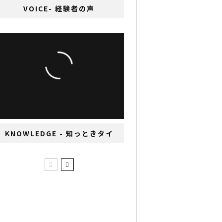
VOICE- 経験者の声
タイの人たちの役に立ち
たいと日本語を教える山
田綾希子さん
KNOWLEDGE - 知っときタイ
「自然体が一番！」ヨガ
を教えるかたわら、ラジ
オのレギュラー番組もこ
なすDJ NENEさん