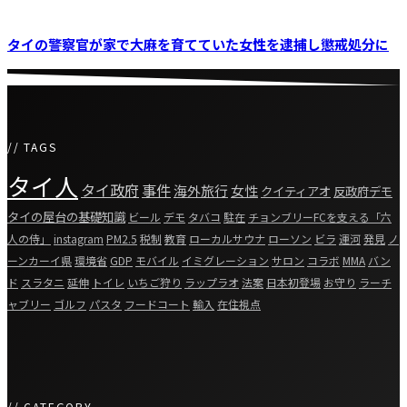
タイの警察官が家で大麻を育てていた女性を逮捕し懲戒処分に
// TAGS
タイ人
タイ政府
事件
海外旅行
女性
クイティアオ
反政府デモ
タイの屋台の基礎知識
ビール
デモ
タバコ
駐在
チョンブリーFCを支える「六
人の侍」
instagram
PM2.5
税制
教育
ローカルサウナ
ローソン
ビラ
運河
発見
ノ
ーンカーイ県
環境省
GDP
モバイル
イミグレーション
サロン
コラボ
MMA
バン
ド
スラタニ
延伸
トイレ
いちご狩り
ラップラオ
法案
日本初登場
お守り
ラーチ
ャブリー
ゴルフ
パスタ
フードコート
輸入
在住視点
// CATEGORY