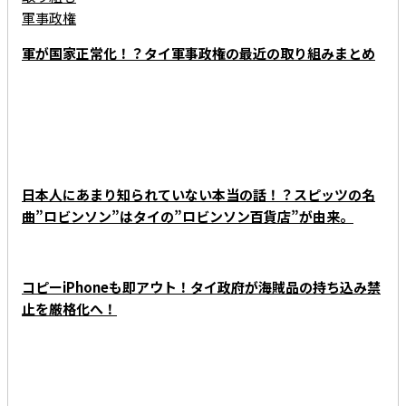
軍が国家正常化！？タイ軍事政権の最近の取り組みまとめ
KNOWLEDGE - 知っときタイ
日本人にあまり知られていない本当の話！？スピッツの名
曲”ロビンソン”はタイの”ロビンソン百貨店”が由来。
コピーiPhoneも即アウト！タイ政府が海賊品の持ち込み禁
止を厳格化へ！