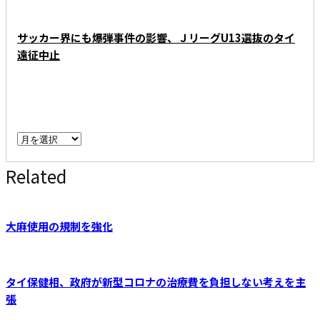
サッカー界にも爆弾事件の影響、ＪリーグU13選抜のタイ
遠征中止
ARCHIVE - 月別アーカイブ
ARCHIVE
-
Related
月
別
ア
ー
大麻使用の規制を強化
カ
イ
ブ
タイ保健相、政府が新型コロナの治療費を負担しない考えを主
張