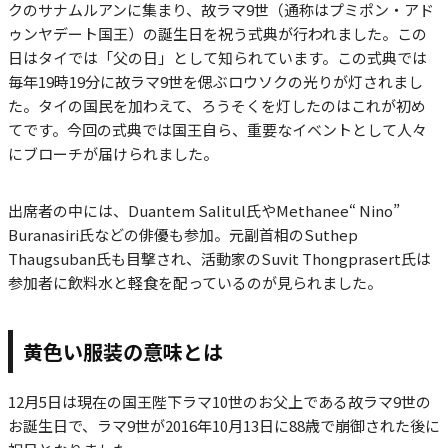
クのサナムルアンに集まり、故ラマ9世（通称はプミポン・アド
ゥンヤデート国王）の誕生日を祝う式典が行われました。この
日はタイでは「父の日」として知られています。この式典では
毎年19時19分に故ラマ9世を偲ぶロウソクの光りが灯されまし
た。タイの国民を加わえて、ろうそくを灯したのはこれが初め
てです。今回の式典では国王自ら、重要なイベントとして人々
にブローチが届けられました。
出席者の中には、Duantem Salitul氏やMethanee“ Nino”
Buranasiri氏などの俳優も参加。元副首相のSuthep
Thaugsuban氏も目撃され、活動家のSuvit Thongprasert氏は
参加者に飲料水と軽食を配っているのが見られました。
黄色い服装の意味とは
12月5日は現在の国王陛下ラマ10世のお父上である故ラマ9世の
お誕生日で、ラマ9世が2016年10月13日に88歳で崩御された後に