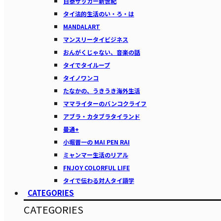
日泰サッカー新世紀
タイ法的生活のい・ろ・は
MANDALART
マンスリータイビジネス
おんがくじゃない、音楽の話
タイでタイループ
タイノワンコ
たなかの、うきうき海外生活
ママライターのバンコクライフ
アブラ・カタブラタイランド
曼通+
小堀晋一の MAI PEN RAI
ミャンマー生活のリアル
FNJOY COLORFUL LIFE
タイで伝わる対人タイ語学
CATEGORIES
CATEGORIES