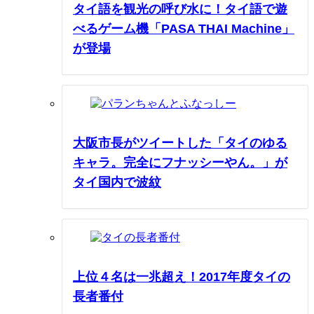
タイ語を観光の呼び水に！タイ語で遊
べるゲーム機「PASA THAI Machine」
が登場
大阪市長がツイートした「タイのゆる
キャラ。完全にフナッシーやん。」が
タイ国内で波紋
上位４名は一兆超え！2017年度タイの
長者番付