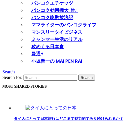
バンコクエチケッツ
バンコク効用極大”地”
バンコク晩酌放浪記
ママライターのバンコクライフ
マンスリータイビジネス
ミャンマー生活のリアル
攻めくる日本食
曼通+
小堀晋一の MAI PEN RAI
Search
Search for:
Search
MOST SHARED STORIES
タイ人にとって日本旅行はどこまで魅力的であり続けられるか？