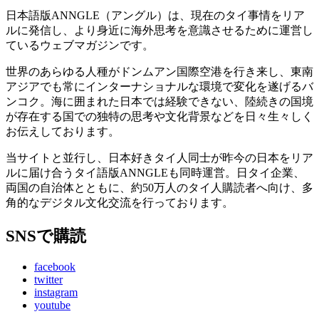
ス
日本語版ANNGLE（アングル）は、現在のタイ事情をリア
ルに発信し、より身近に海外思考を意識させるために運営し
ているウェブマガジンです。
世界のあらゆる人種がドンムアン国際空港を行き来し、東南
アジアでも常にインターナショナルな環境で変化を遂げるバ
ンコク。海に囲まれた日本では経験できない、陸続きの国境
が存在する国での独特の思考や文化背景などを日々生々しく
お伝えしております。
当サイトと並行し、日本好きタイ人同士が昨今の日本をリア
ルに届け合うタイ語版ANNGLEも同時運営。日タイ企業、
両国の自治体とともに、約50万人のタイ人購読者へ向け、多
角的なデジタル文化交流を行っております。
SNSで購読
facebook
twitter
instagram
youtube