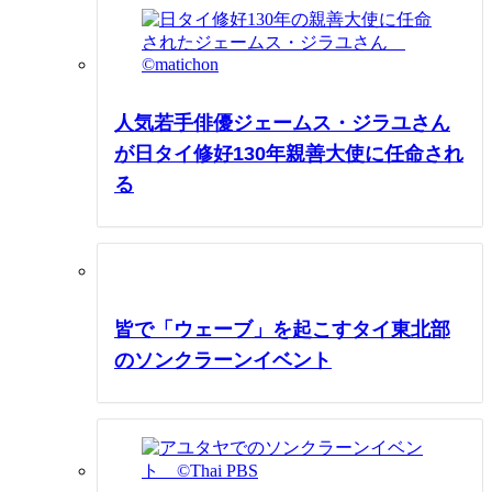
人気若手俳優ジェームス・ジラユさん
が日タイ修好130年親善大使に任命され
る
皆で「ウェーブ」を起こすタイ東北部
のソンクラーンイベント