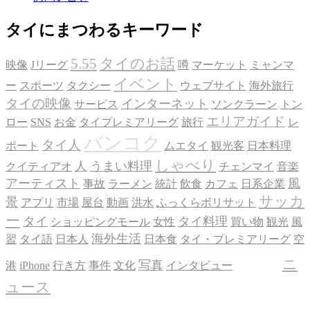
タイにまつわるキーワード
5.55
タイのお話
映像
Jリーグ
噂
マーケット
ミャンマ
イベント
ー
スポーツ
タクシー
ウェブサイト
海外旅行
タイの映像
インターネット
サービス
ソンクラーン
トン
エリアガイド
ロー
SNS
お金
タイプレミアリーグ
旅行
レ
バンコク
タイ人
ポート
ムエタイ
観光客
日本料理
しゃべり
人
うまい料理
クイティアオ
チェンマイ
音楽
アーティスト
風
事故
ラーメン
統計
飲食
カフェ
日系企業
サッカ
景
アプリ
市場
屋台
動画
洪水
ふっくらボリサット
ー
タイ
タイ料理
ショッピングモール
女性
買い物
観光
風
海外生活
習
タイ語
日本人
日本食
タイ・プレミアリーグ
空
話題
ニ
写真
港
iPhone
行き方
事件
文化
インタビュー
ュース