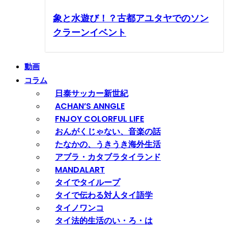
象と水遊び！？古都アユタヤでのソン
クラーンイベント
動画
コラム
日泰サッカー新世紀
ACHAN’S ANNGLE
FNJOY COLORFUL LIFE
おんがくじゃない、音楽の話
たなかの、うきうき海外生活
アブラ・カタブラタイランド
MANDALART
タイでタイループ
タイで伝わる対人タイ語学
タイノワンコ
タイ法的生活のい・ろ・は