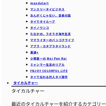
mandalart
マンスリータイビジネス
おんがくじゃない、音楽の話
タイでタイループ
タイノワンコ
たなかの、うきうき海外生活
ママライターのバンコクライフ
アブラ・カタブラタイランド
曼通+
小堀晋一の Mai Pen Rai
ミャンマー生活のリアル
FNJOY COLORFUL LIFE
タイで伝わる対人タイ語学
タイカルチャー
タイカルチャー
最近のタイカルチャーを紹介するカテゴリー