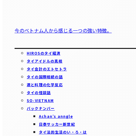
今のベトナム人から感じる一つの強い特徴。
HIROSのタイ経済
タイアイドルの真相
タイ会計のエトセトラ
タイの国際相続の話
酒と料理の化学反応
タイの怪談話
SO-VIETNAM
バックナンバー
Achan’s anngle
日泰サッカー新世紀
タイ法的生活のい・ろ・は