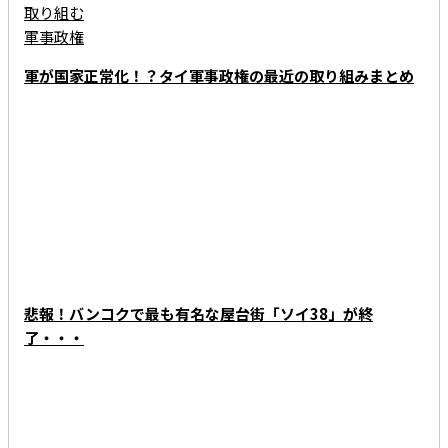
軍が国家正常化！？タイ軍事政権の最近の取り組みまとめ
KNOWLEDGE - 知っときタイ
悲報！バンコクで最も有名な屋台街「ソイ38」が終
了・・・