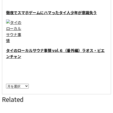
徹夜でスマホゲームにハマったタイ人少年が意識失う
タイのローカルサウナ事情 vol.６（番外編）ラオス・ビエ
ンチャン
ARCHIVE - 月別アーカイブ
ARCHIVE
-
Related
月
別
ア