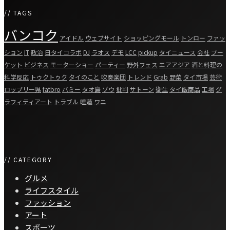
// TAGS
バンコク
アイドル
ウェブサイト
ショッピングモール
トンロー
ファッ
ション
IT
政治
日タイコラボ
DJ
ラオス
デモ
LCC
pickup
タイニュース
会社
プー
ケット
ビジネス
モーターショー
パーティー
野外フェス
エアアジア
酒と料理の
科学反応
トゥクトゥク
タイのこと
吹奏楽団
トレンド
Grab
野菜
タイ市場
芸術
ロッブリー県
fatbro
バミー
タオ島
ゾウ
批判
サトーン
衛生
タイ飯商品
工場
グ
ラフィティアート
トラブル
睡蓮
ワニ
// CATEGORY
グルメ
ライフスタイル
ファッション
アート
スポーツ