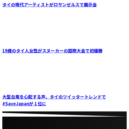
ー
タイの現代アーティストがロサンゼルスで展示会
カ
イ
ブ
19歳のタイ人女性がスヌーカーの国際大会で初優勝
大型台風を心配する声、タイのツイッタートレンドで
#SaveJapanが１位に